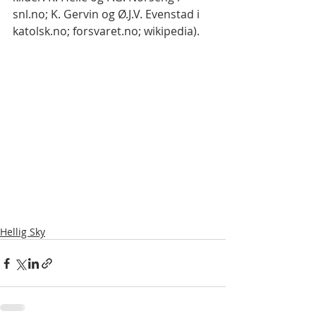
snl.no; K. Gervin og Ø.J.V. Evenstad i 
katolsk.no; forsvaret.no; wikipedia).
Hellig Sky