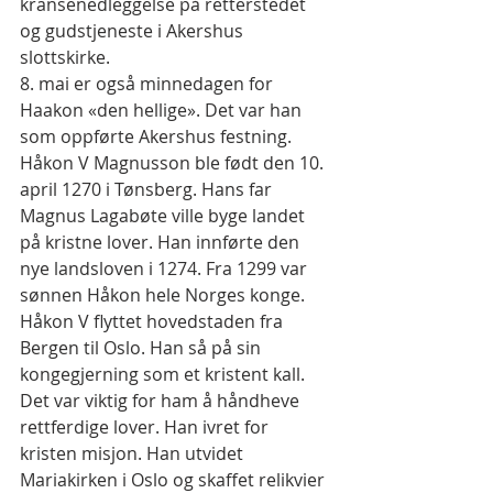
kransenedleggelse på retterstedet 
og gudstjeneste i Akershus 
slottskirke.
8. mai er også minnedagen for 
Haakon «den hellige». Det var han 
som oppførte Akershus festning. 
Håkon V Magnusson ble født den 10. 
april 1270 i Tønsberg. Hans far 
Magnus Lagabøte ville byge landet 
på kristne lover. Han innførte den 
nye landsloven i 1274. Fra 1299 var 
sønnen Håkon hele Norges konge. 
Håkon V flyttet hovedstaden fra 
Bergen til Oslo. Han så på sin 
kongegjerning som et kristent kall. 
Det var viktig for ham å håndheve 
rettferdige lover. Han ivret for 
kristen misjon. Han utvidet 
Mariakirken i Oslo og skaffet relikvier 