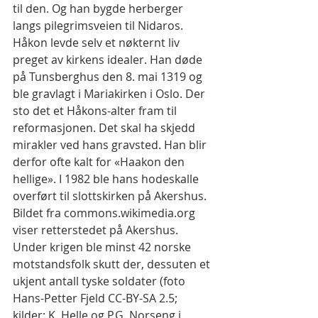
til den. Og han bygde herberger 
langs pilegrimsveien til Nidaros. 
Håkon levde selv et nøkternt liv 
preget av kirkens idealer. Han døde 
på Tunsberghus den 8. mai 1319 og 
ble gravlagt i Mariakirken i Oslo. Der 
sto det et Håkons-alter fram til 
reformasjonen. Det skal ha skjedd 
mirakler ved hans gravsted. Han blir 
derfor ofte kalt for «Haakon den 
hellige». I 1982 ble hans hodeskalle 
overført til slottskirken på Akershus.
Bildet fra commons.wikimedia.org 
viser retterstedet på Akershus. 
Under krigen ble minst 42 norske 
motstandsfolk skutt der, dessuten et 
ukjent antall tyske soldater (foto 
Hans-Petter Fjeld CC-BY-SA 2.5; 
kilder: K. Helle og P.G. Norseng i 