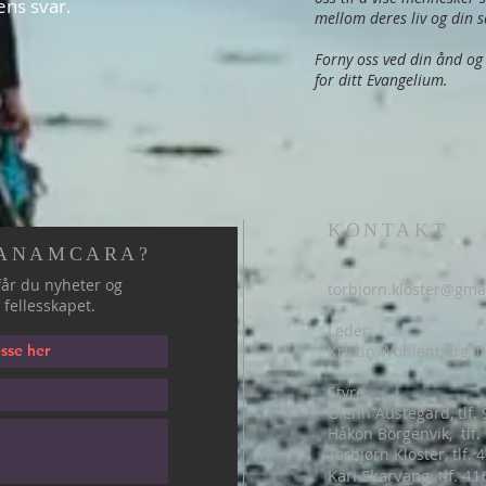
tens svar.
mellom deres liv og din 
Forny oss ved din ånd og
for ditt Evangelium.
KONTAKT
 ANAMCARA?
år du nyheter og
torbjorn.kloster@gma
 fellesskapet.
Leder:
Kristin Wohlenberg, tl
Styre:
Glenn Austegard, tlf.
Håkon Borgenvik, tlf
.
Torbjørn Kloster, tlf.
Kari Skarvang, tlf. 4