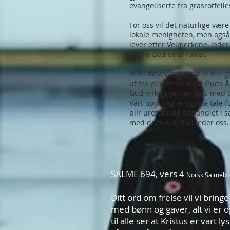
evangeliserte fra grasrotfell
For oss vil det naturlige være
lokale menigheten, men også 
lever etter Veimerkene, leder 
å føre Gud ut til folket.
Vi vil dele vår tro når vi blir
ut fra plikt, men fordi Guds Å
Gud virke gjennom oss med teg
Vårt oppdrag er også å tale 
blir urettferdig behandlet i s
med dem, slik Gud leder oss.
SALME 694, vers 4
Norsk Salmebo
Ditt ord om frelse vil vi bringe
med bønn og gaver, alt vi er o
til alle ser at Kristus er
vart
lys