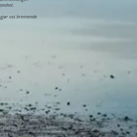
sannhet.
 gjør oss brennende
il.com
f. 906 58 617
 982 23743
 901 78 999
 402 37 089
16 33
056