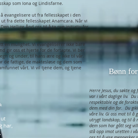
esskap som Iona og Lindisfarne.
 å evangelisere ut fra fellesskapet i den
ut fra dette fellesskapet Anamcara. Når vi
Den Hellige Ånd oss til å ta nye initiativ for
 gitt en mulighet. Vi evangeliserer ikke bare
nd gir oss et hjerte for de fortapte. Vi ber
n og under, til hans ære og ikke til vår.
for de fattige, de maktesløse og dem som
amfunnet vårt. Vi vil tjene dem, og tjene
Bønn for
Herre Jesus, du søkte og 
var i vårt daglige liv. D
respektable og de forakt
k
dem med din far. Du gikk
våre liv. Gi oss mot til å 
 ut
utrygt landskap, og til å 
g har,
dem som har gått seg vill.
stå opp imot uretten i vår
,
oss til å vise menneske