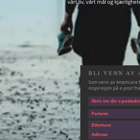
vårt liv, vårt mål og kjærlighe
BLI VENN AV
Som venn av Anamcara f
inspirasjon på e-post fra