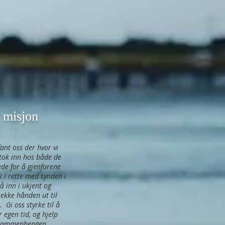
 misjon
fant oss der hvor vi
u tok inn hos både de
ede for å gjenforene
 i rette med synden i
gå inn i ukjent og
rekke hånden ut til
 Gi oss styrke til å
 egen tid, og hjelp
r sammenhengen