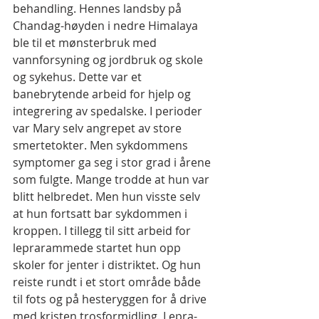
behandling. Hennes landsby på 
Chandag-høyden i nedre Himalaya 
ble til et mønsterbruk med 
vannforsyning og jordbruk og skole 
og sykehus. Dette var et 
banebrytende arbeid for hjelp og 
integrering av spedalske. I perioder 
var Mary selv angrepet av store 
smertetokter. Men sykdommens 
symptomer ga seg i stor grad i årene 
som fulgte. Mange trodde at hun var 
blitt helbredet. Men hun visste selv 
at hun fortsatt bar sykdommen i 
kroppen. I tillegg til sitt arbeid for 
leprarammede startet hun opp 
skoler for jenter i distriktet. Og hun 
reiste rundt i et stort område både 
til fots og på hesteryggen for å drive 
med kristen trosformidling. Lepra-