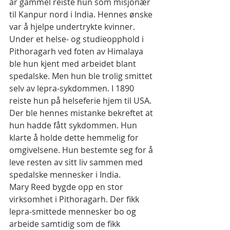
år gammel reiste hun som misjonær 
til Kanpur nord i India. Hennes ønske 
var å hjelpe undertrykte kvinner. 
Under et helse- og studieopphold i 
Pithoragarh ved foten av Himalaya 
ble hun kjent med arbeidet blant 
spedalske. Men hun ble trolig smittet 
selv av lepra-sykdommen. I 1890 
reiste hun på helseferie hjem til USA. 
Der ble hennes mistanke bekreftet at 
hun hadde fått sykdommen. Hun 
klarte å holde dette hemmelig for 
omgivelsene. Hun bestemte seg for å 
leve resten av sitt liv sammen med 
spedalske mennesker i India.
Mary Reed bygde opp en stor 
virksomhet i Pithoragarh. Der fikk 
lepra-smittede mennesker bo og 
arbeide samtidig som de fikk 