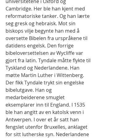
universitetene i Oxford og 
Cambridge. Her ble han kjent med 
reformatoriske tanker. Og han lærte 
seg gresk og hebraisk. Mot sin 
biskops vilje begynte han med å 
oversette Bibelen fra urspråkene til 
datidens engelsk. Den forrige 
bibeloversettelsen av Wycliffe var 
gjort fra latin. Tyndale måtte flykte til 
Tyskland og Nederlandene. Han 
møtte Martin Luther i Wittenberg. 
Der fikk Tyndale trykt sin engelske 
bibelutgave. Han og 
medarbeiderene smuglet 
eksemplarer inn til England. I 1535 
ble han angitt av en katolsk venn i 
Antwerpen. I over et år satt han 
fengslet utenfor Bruxelles, anklaget 
for sitt lutherske syn. Nederlandene 