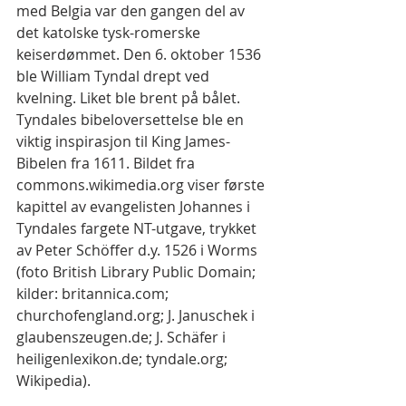
med Belgia var den gangen del av 
det katolske tysk-romerske 
keiserdømmet. Den 6. oktober 1536 
ble William Tyndal drept ved 
kvelning. Liket ble brent på bålet.
Tyndales bibeloversettelse ble en 
viktig inspirasjon til King James-
Bibelen fra 1611. Bildet fra 
commons.wikimedia.org viser første 
kapittel av evangelisten Johannes i 
Tyndales fargete NT-utgave, trykket 
av Peter Schöffer d.y. 1526 i Worms 
(foto British Library Public Domain; 
kilder: britannica.com; 
churchofengland.org; J. Januschek i 
glaubenszeugen.de; J. Schäfer i 
heiligenlexikon.de; tyndale.org; 
Wikipedia).