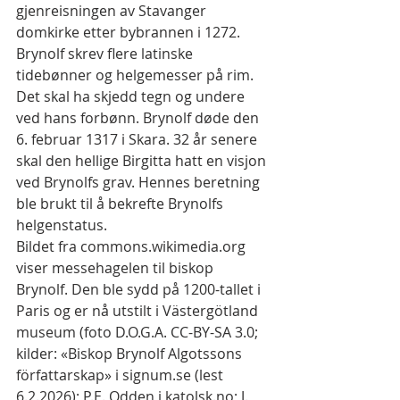
gjenreisningen av Stavanger 
domkirke etter bybrannen i 1272. 
Brynolf skrev flere latinske 
tidebønner og helgemesser på rim. 
Det skal ha skjedd tegn og undere 
ved hans forbønn. Brynolf døde den 
6. februar 1317 i Skara. 32 år senere 
skal den hellige Birgitta hatt en visjon 
ved Brynolfs grav. Hennes beretning 
ble brukt til å bekrefte Brynolfs 
helgenstatus.
Bildet fra commons.wikimedia.org 
viser messehagelen til biskop 
Brynolf. Den ble sydd på 1200-tallet i 
Paris og er nå utstilt i Västergötland 
museum (foto D.O.G.A. CC-BY-SA 3.0; 
kilder: «Biskop Brynolf Algotssons 
författarskap» i signum.se (lest 
6.2.2026); P.E. Odden i katolsk.no; J. 