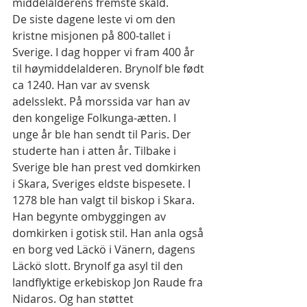
middelalderens fremste skald.
De siste dagene leste vi om den 
kristne misjonen på 800-tallet i 
Sverige. I dag hopper vi fram 400 år 
til høymiddelalderen. Brynolf ble født 
ca 1240. Han var av svensk 
adelsslekt. På morssida var han av 
den kongelige Folkunga-ætten. I 
unge år ble han sendt til Paris. Der 
studerte han i atten år. Tilbake i 
Sverige ble han prest ved domkirken 
i Skara, Sveriges eldste bispesete. I 
1278 ble han valgt til biskop i Skara. 
Han begynte ombyggingen av 
domkirken i gotisk stil. Han anla også 
en borg ved Läckö i Vänern, dagens 
Läckö slott. Brynolf ga asyl til den 
landflyktige erkebiskop Jon Raude fra 
Nidaros. Og han støttet 