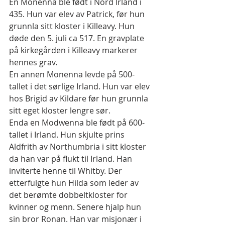
En Monenna ble født i Nord Irland i 
435. Hun var elev av Patrick, før hun 
grunnla sitt kloster i Killeavy. Hun 
døde den 5. juli ca 517. En gravplate 
på kirkegården i Killeavy markerer 
hennes grav.
En annen Monenna levde på 500-
tallet i det sørlige Irland. Hun var elev 
hos Brigid av Kildare før hun grunnla 
sitt eget kloster lengre sør.
Enda en Modwenna ble født på 600-
tallet i Irland. Hun skjulte prins 
Aldfrith av Northumbria i sitt kloster 
da han var på flukt til Irland. Han 
inviterte henne til Whitby. Der 
etterfulgte hun Hilda som leder av 
det berømte dobbeltkloster for 
kvinner og menn. Senere hjalp hun 
sin bror Ronan. Han var misjonær i 