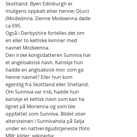
Skottland. Byen Edinburgh er 
muligens oppkalt etter henne: D(un) 
(Modw)inna. Denne Modwenna døde 
ca 695.
Også i Derbyshire fortelles det om 
en eller to keltiske kvinner med 
navnet Modwenna.
Den irske kongsdatteren Sunniva har 
et angelsaksisk navn. Kanskje hun 
hadde en anglsaksisk mor som ga 
henne navnet? Eller hun kom 
egentlig fra Skottland eller Shetland. 
Om Sunniva var irsk, hadde hun 
kanskje et keltisk navn som kan ha 
lignet på Monenna og som ble 
oppfattet som Sunniva. Bildet viser 
altersteinen i Sunnivahola på Selja 
under en nattverdgudstjeneste (foto 
MW; kilder: wikipedia; 