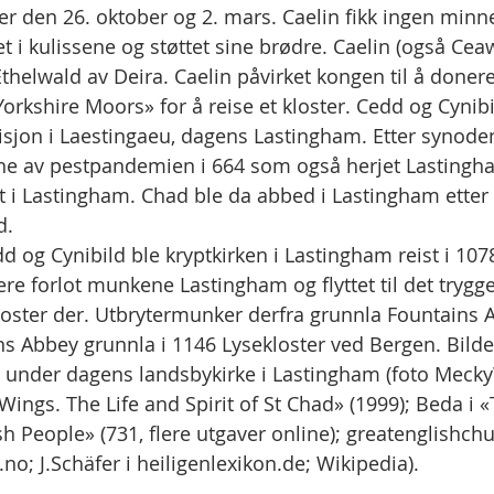
r den 26. oktober og 2. mars. Caelin fikk ingen minn
 i kulissene og støttet sine brødre. Caelin (også Ceaw
thelwald av Deira. Caelin påvirket kongen til å donere
orkshire Moors» for å reise et kloster. Cedd og Cynibi
adisjon i Laestingaeu, dagens Lastingham. Etter synode
e av pestpandemien i 664 som også herjet Lastingh
gt i Lastingham. Chad ble da abbed i Lastingham etter
d.
d og Cynibild ble kryptkirken i Lastingham reist i 107
ere forlot munkene Lastingham og flyttet til det trygge
loster der. Utbrytermunker derfra grunnla Fountains A
s Abbey grunnla i 1146 Lysekloster ved Bergen. Bildet
8 under dagens landsbykirke i Lastingham (foto Meck
ings. The Life and Spirit of St Chad» (1999); Beda i «
sh People» (731, flere utgaver online); greatenglishch
.no; J.Schäfer i heiligenlexikon.de; Wikipedia).