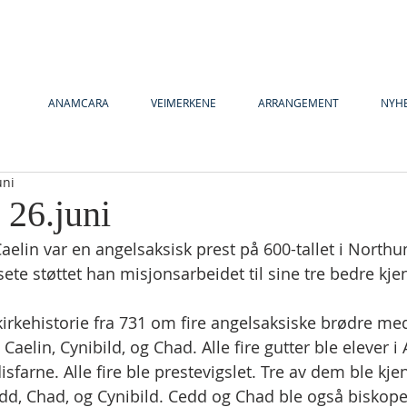
ANAMCARA
VEIMERKENE
ARRANGEMENT
NYH
uni
 26.juni
 Caelin var en angelsaksisk prest på 600-tallet i North
te støttet han misjonsarbeidet til sine tre bedre kje
 kirkehistorie fra 731 om fire angelsaksiske brødre med
Caelin, Cynibild, og Chad. Alle fire gutter ble elever i
isfarne. Alle fire ble prestevigslet. Tre av dem ble kje
dd, Chad, og Cynibild. Cedd og Chad ble også biskoper.