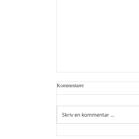
Kommentarer
Skriv en kommentar …
Hellig sky 6. august