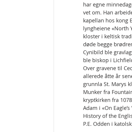
har egne minnedage
vet om. Han arbeidet
kapellan hos kong E
lyngheiene «North Y
kloster i keltisk tr
døde begge brødren
Cynibild ble gravla
ble biskop i Lichfiel
Over gravene til Ced
allerede åtte år sen
grunnla St. Marys k
Munker fra Fountain
kryptkirken fra 107
Adam i «On Eagle’s W
History of the Engli
P.E. Odden i katolsk