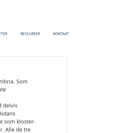
ETER
RESSURSER
KONTAKT
umbria. Som 
nte 
 delvis 
 Aidans 
nt som kloster- 
 Alle de tre 