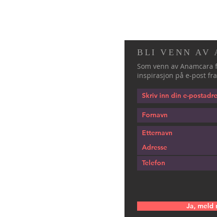
BLI VENN AV
Som venn av Anamcara f
inspirasjon på e-post fra
Ja, meld 