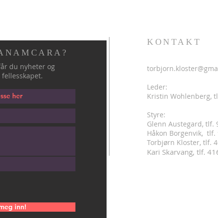
KONTAKT
 ANAMCARA?
år du nyheter og
torbjorn.kloster@gma
 fellesskapet.
Leder:
Kristin Wohlenberg, tl
Styre:
Glenn Austegard, tlf.
Håkon Borgenvik, tlf
.
Torbjørn Kloster, tlf.
Kari Skarvang, tlf. 4
meg inn!