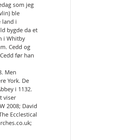
edag som jeg 
lin) ble 
 land i 
ld bygde da et 
n i Whitby 
am. Cedd og 
 Cedd før han 
8. Men 
re York. De 
bbey i 1132. 
 viser 
yW 2008; David 
The Ecclestical 
urches.co.uk; 