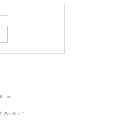
g sky 3.august
il.com
f. 906 58 617