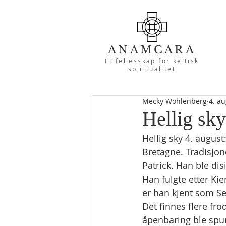
ANAMCARA
Et fellesskap for keltisk
spiritualitet
Mecky Wohlenberg
4. au
Hellig sky
Hellig sky 4. augus
Bretagne. Tradisjone
Patrick. Han ble dis
Han fulgte etter Kie
er han kjent som Sez
Det finnes flere fro
åpenbaring ble spur