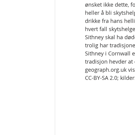
ønsket ikke dette, f
heller å bli skytshe
drikke fra hans hell
hvert fall skytshelg
Sithney skal ha død
trolig har tradisjon
Sithney i Cornwall e
tradisjon hevder at 
geograph.org.uk vis
CC-BY-SA 2.0; kilder