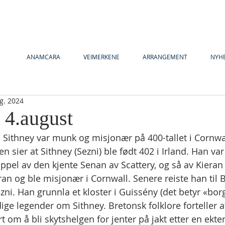
ANAMCARA
VEIMERKENE
ARRANGEMENT
NYH
g. 2024
 4.august
t: Sithney var munk og misjonær på 400-tallet i Cornwa
n sier at Sithney (Sezni) ble født 402 i Irland. Han v
ippel av den kjente Senan av Scattery, og så av Kieran 
ran og ble misjonær i Cornwall. Senere reiste han til 
ni. Han grunnla et kloster i Guissény (det betyr «borge
dige legender om Sithney. Bretonsk folklore forteller at
t om å bli skytshelgen for jenter på jakt etter en ekt