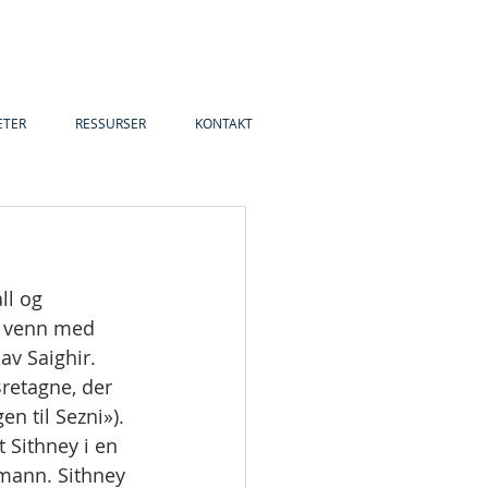
ETER
RESSURSER
KONTAKT
ll og 
ar venn med 
av Saighir. 
Bretagne, der 
n til Sezni»). 
 Sithney i en 
emann. Sithney 