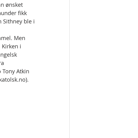
an ønsket 
hunder fikk 
 Sithney ble i 
ammel. Men 
 Kirken i 
Engelsk 
ra 
 Tony Atkin 
katolsk.no).