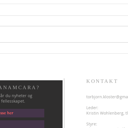
Helli
Hellig sky 4. august
KONTAKT
 ANAMCARA?
år du nyheter og
torbjorn.kloster@gma
 fellesskapet.
Leder:
Kristin Wohlenberg, tl
Styre: