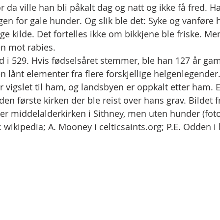
or da ville han bli påkalt dag og natt og ikke få fred. H
lgen for gale hunder. Og slik ble det: Syke og vanføre 
ige kilde. Det fortelles ikke om bikkjene ble friske. Men
en mot rabies.
d i 529. Hvis fødselsåret stemmer, ble han 127 år g
en lånt elementer fra flere forskjellige helgenlegender.
r vigslet til ham, og landsbyen er oppkalt etter ham. 
den første kirken der ble reist over hans grav. Bildet f
er middelalderkirken i Sithney, men uten hunder (foto
: wikipedia; A. Mooney i celticsaints.org; P.E. Odden i 