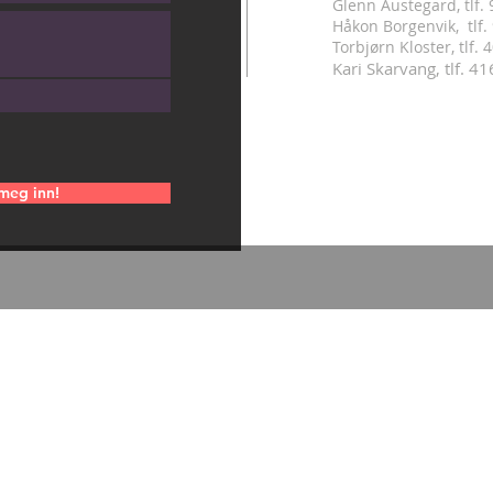
Glenn Austegard, tlf.
Håkon Borgenvik, tlf
.
Torbjørn Kloster, tlf.
Kari Skarvang, tlf. 4
meg inn!