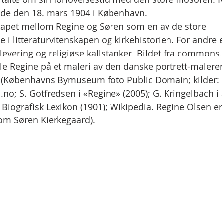
øde den 18. mars 1904 i København.
apet mellom Regine og Søren som en av de store 
e i litteraturvitenskapen og kirkehistorien. For andre 
utlevering og religiøse kallstanker. Bildet fra common
le Regine på et maleri av den danske portrett-malere
 (Københavns Bymuseum foto Public Domain; kilder:
.no; S. Gotfredsen i «Regine» (2005); G. Kringelbach i
k Biografisk Lexikon (1901); Wikipedia. Regine Olsen er
r om Søren Kierkegaard).