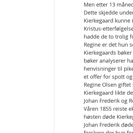
Men etter 13 månede
Dette skjedde under
Kierkegaard kunne i
Kristus-etterfølgels
hadde de to trolig 
Regine er det hun s
Kierkegaards bøker 
bøker analyserer ha
henvisninger til pik
et offer for spott og
Regine Olsen giftet
Kierkegaard likte de
Johan Frederik og Re
Våren 1855 reiste e
høsten døde Kierkeg
Johan Frederik døde 
forskere der hun fo