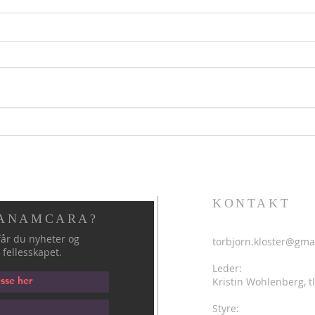
Hellig sky 6. august
Helli
KONTAKT
 ANAMCARA?
år du nyheter og
torbjorn.kloster@gma
 fellesskapet.
Leder:
Kristin Wohlenberg, tl
Styre: