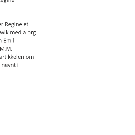
er Regine et 
s.wikimedia.org 
n Emil 
 M.M. 
 artikkelen om 
 nevnt i 