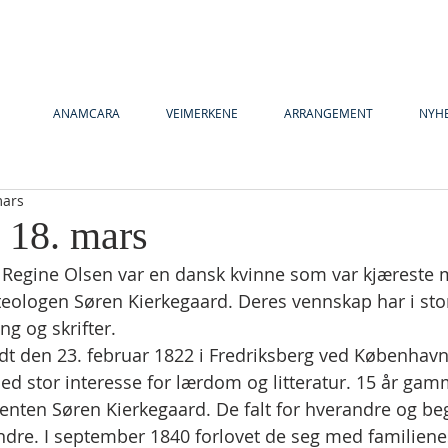
ANAMCARA
VEIMERKENE
ARRANGEMENT
NYH
mars
 18. mars
: Regine Olsen var en dansk kvinne som var kjæreste
 teologen Søren Kierkegaard. Deres vennskap har i stor
g og skrifter.
dt den 23. februar 1822 i Fredriksberg ved København
ed stor interesse for lærdom og litteratur. 15 år ga
denten Søren Kierkegaard. De falt for hverandre og beg
andre. I september 1840 forlovet de seg med familienes