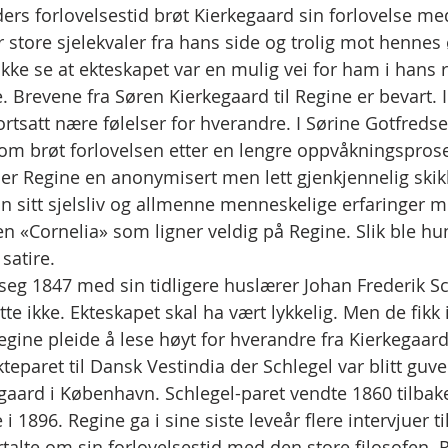
rs forlovelsestid brøt Kierkegaard sin forlovelse me
 store sjelekvaler fra hans side og trolig mot hennes 
kke se at ekteskapet var en mulig vei for ham i hans r
e. Brevene fra Søren Kierkegaard til Regine er bevart. I 
fortsatt nære følelser for hverandre. I Sørine Gotfre
om brøt forlovelsen etter en lengre oppvåkningsproses
er Regine en anonymisert men lett gjenkjennelig skikk
n sitt sjelsliv og allmenne menneskelige erfaringer m
en «Cornelia» som ligner veldig på Regine. Slik ble hun
 satire.
 seg 1847 med sin tidligere huslærer Johan Frederik Sc
tte ikke. Ekteskapet skal ha vært lykkelig. Men de fikk 
gine pleide å lese høyt for hverandre fra Kierkegaards
kteparet til Dansk Vestindia der Schlegel var blitt gu
aard i København. Schlegel-paret vendte 1860 tilbake
i 1896. Regine ga i sine siste leveår flere intervjuer t
rtalte om sin forlovelsestid med den store filosofen. 