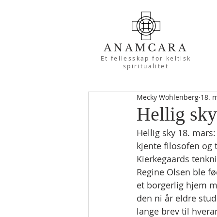
ANAMCARA
Et fellesskap for keltisk
spiritualitet
Mecky Wohlenberg
18. 
Hellig sky
Hellig sky 18. mars
kjente filosofen og
Kierkegaards tenknin
Regine Olsen ble fø
et borgerlig hjem m
den ni år eldre stu
lange brev til hver