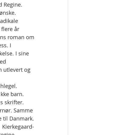
d Regine. 
ønske. 
adikale 
flere år 
dsens roman om 
s. I 
else. I sine 
ed 
 utlevert og 
hlegel. 
ikke barn. 
 skrifter. 
vernør. Samme 
 til Danmark. 
il Kierkegaard-
Regine 