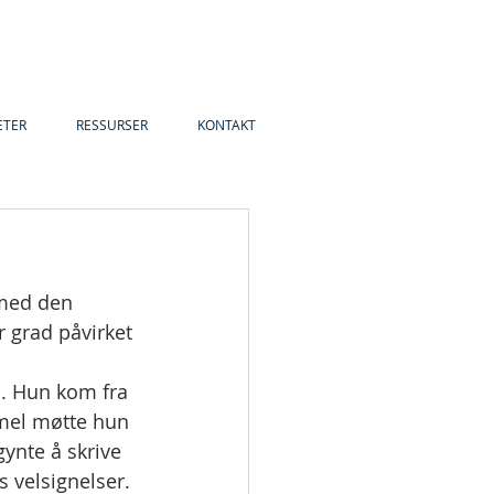
ETER
RESSURSER
KONTAKT
 med den 
 grad påvirket 
. Hun kom fra 
mmel møtte hun 
ynte å skrive 
 velsignelser. 