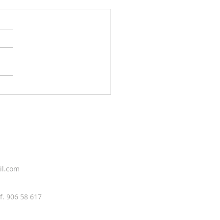
g sky 5. august
il.com
f. 906 58 617