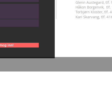
Glenn Austegard, tlf.
Håkon Borgenvik, tlf
.
Torbjørn Kloster, tlf.
Kari Skarvang, tlf. 4
meg inn!