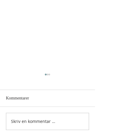
Kommentarer
Hellig sky 9.august
Hellig sky 8.augus
Skriv en kommentar …