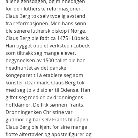
allehelgensdagen, og minnedagen 
for den lutherske reformasjonen. 
Claus Berg tok selv tydelig avstand 
fra reformasjonen. Men hans sønn 
ble senere luthersk biskop i Norge. 
Claus Berg ble født ca 1475 i Lübeck. 
Han bygget opp et verksted i Lübeck 
som tiltrakk seg mange elever. I 
begynnelsen av 1500-tallet ble han 
headhuntet av det danske 
kongeparet til å etablere seg som 
kunster i Danmark. Claus Berg tok 
med seg tolv disipler til Odense. Han 
giftet seg med en av dronningens 
hoffdamer. De fikk sønnen Frants. 
Dronningenken Christine var 
gudmor og bar selv Frants til dåpen. 
Claus Berg ble kjent for sine mange 
flotte altertavler og apostelfigurer og 