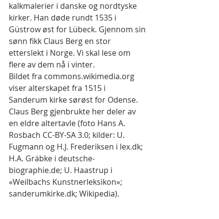
kalkmalerier i danske og nordtyske 
kirker. Han døde rundt 1535 i 
Güstrow øst for Lübeck. Gjennom sin 
sønn fikk Claus Berg en stor 
etterslekt i Norge. Vi skal lese om 
flere av dem nå i vinter.
Bildet fra commons.wikimedia.org 
viser alterskapet fra 1515 i 
Sanderum kirke sørøst for Odense. 
Claus Berg gjenbrukte her deler av 
en eldre altertavle (foto Hans A. 
Rosbach CC-BY-SA 3.0; kilder: U. 
Fugmann og H.J. Frederiksen i lex.dk; 
H.A. Gräbke i deutsche-
biographie.de; U. Haastrup i 
«Weilbachs Kunstnerleksikon»; 
sanderumkirke.dk; Wikipedia).