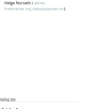
Helge Norseth i 
aktive-
fredsreiser.no
; 
okkupasjonen.no
).
Hellig Sky