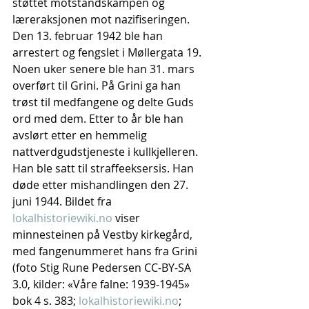
støttet motstandskampen og 
læreraksjonen mot nazifiseringen. 
Den 13. februar 1942 ble han 
arrestert og fengslet i Møllergata 19. 
Noen uker senere ble han 31. mars 
overført til Grini. På Grini ga han 
trøst til medfangene og delte Guds 
ord med dem. Etter to år ble han 
avslørt etter en hemmelig 
nattverdgudstjeneste i kullkjelleren. 
Han ble satt til straffeeksersis. Han 
døde etter mishandlingen den 27. 
juni 1944. Bildet fra 
lokalhistoriewiki.no
 viser 
minnesteinen på Vestby kirkegård, 
med fangenummeret hans fra Grini 
(foto Stig Rune Pedersen CC-BY-SA 
3.0, kilder: «Våre falne: 1939-1945» 
bok 4 s. 383; 
lokalhistoriewiki.no
; 