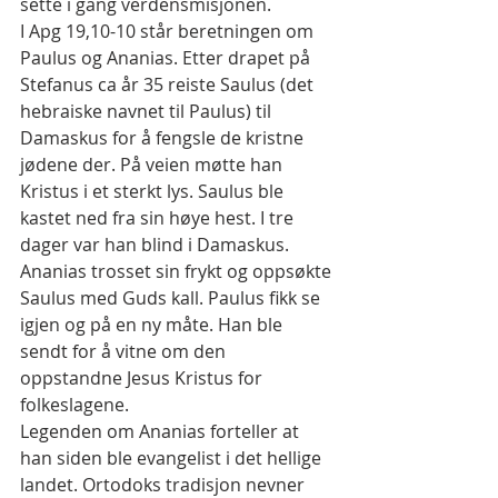
sette i gang verdensmisjonen.
I Apg 19,10-10 står beretningen om 
Paulus og Ananias. Etter drapet på 
Stefanus ca år 35 reiste Saulus (det 
hebraiske navnet til Paulus) til 
Damaskus for å fengsle de kristne 
jødene der. På veien møtte han 
Kristus i et sterkt lys. Saulus ble 
kastet ned fra sin høye hest. I tre 
dager var han blind i Damaskus. 
Ananias trosset sin frykt og oppsøkte 
Saulus med Guds kall. Paulus fikk se 
igjen og på en ny måte. Han ble 
sendt for å vitne om den 
oppstandne Jesus Kristus for 
folkeslagene.
Legenden om Ananias forteller at 
han siden ble evangelist i det hellige 
landet. Ortodoks tradisjon nevner 