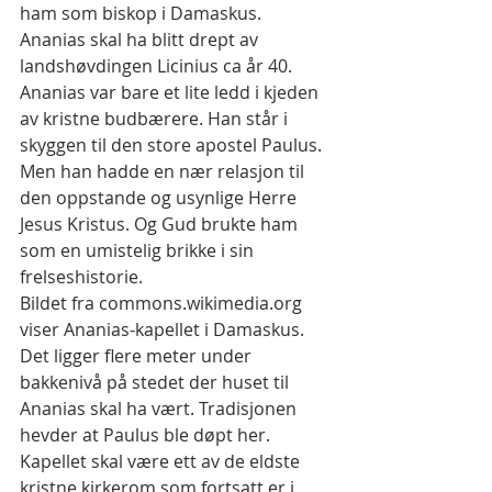
ham som biskop i Damaskus. 
Ananias skal ha blitt drept av 
landshøvdingen Licinius ca år 40. 
Ananias var bare et lite ledd i kjeden 
av kristne budbærere. Han står i 
skyggen til den store apostel Paulus. 
Men han hadde en nær relasjon til 
den oppstande og usynlige Herre 
Jesus Kristus. Og Gud brukte ham 
som en umistelig brikke i sin 
frelseshistorie.
Bildet fra commons.wikimedia.org 
viser Ananias-kapellet i Damaskus. 
Det ligger flere meter under 
bakkenivå på stedet der huset til 
Ananias skal ha vært. Tradisjonen 
hevder at Paulus ble døpt her. 
Kapellet skal være ett av de eldste 
kristne kirkerom som fortsatt er i 