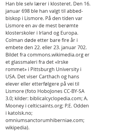
Han ble selv lærer i klosteret. Den 16. 
januar 698 ble han valgt til abbed-
biskop i Lismore. På den tiden var 
Lismore en av de mest berømte 
klosterskoler i Irland og Europa. 
Colman døde etter bare fire år i 
embete den 22. eller 23. januar 702.
Bildet fra commons.wikimedia.org er 
et glassmaleri fra det «Irske 
rommet» i Pittsburgh University i 
USA. Det viser Carthach og hans 
elever eller etterfølgere på vei til 
Lismore (foto HoboJones CC-BY-SA 
3.0; kilder: biblicalcyclopedia.com; A. 
Mooney i celticsaints.org; P.E. Odden 
i katolsk.no; 
omniumsanctorumhiberniae.com; 
wikipedia).