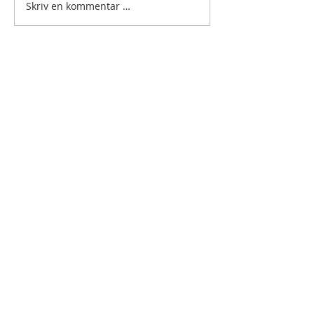
Skriv en kommentar …
BLI VENN AV
ANAMCARA?
Som venn av Anamcara får du nyheter
og inspirasjon på e-post fra fellesskapet.