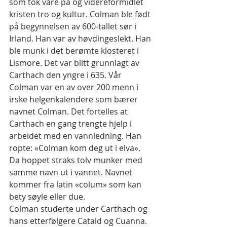
som tok vare på og videreformidlet 
kristen tro og kultur. Colman ble født 
på begynnelsen av 600-tallet sør i 
Irland. Han var av høvdingeslekt. Han 
ble munk i det berømte klosteret i 
Lismore. Det var blitt grunnlagt av 
Carthach den yngre i 635. Vår 
Colman var en av over 200 menn i 
irske helgenkalendere som bærer 
navnet Colman. Det fortelles at 
Carthach en gang trengte hjelp i 
arbeidet med en vannledning. Han 
ropte: «Colman kom deg ut i elva». 
Da hoppet straks tolv munker med 
samme navn ut i vannet. Navnet 
kommer fra latin «colum» som kan 
bety søyle eller due.
Colman studerte under Carthach og 
hans etterfølgere Catald og Cuanna. 