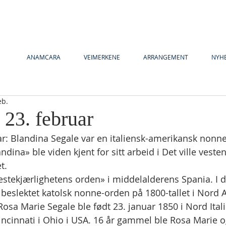
ANAMCARA
VEIMERKENE
ARRANGEMENT
NYH
eb.
 23. februar
uar: Blandina Segale var en italiensk-amerikansk nonne
andina» ble viden kjent for sitt arbeid i Det ville veste
t.
Nestekjærlighetens orden» i middelalderens Spania. I d
 beslektet katolsk nonne-orden på 1800-tallet i Nord 
 Rosa Marie Segale ble født 23. januar 1850 i Nord Itali
Cincinnati i Ohio i USA. 16 år gammel ble Rosa Marie 