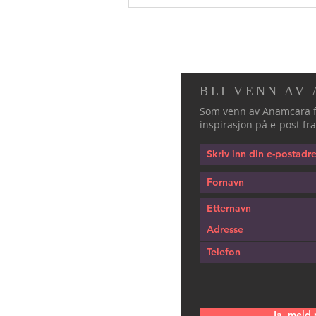
BLI VENN AV
Som venn av Anamcara f
inspirasjon på e-post fra
Ja, meld 