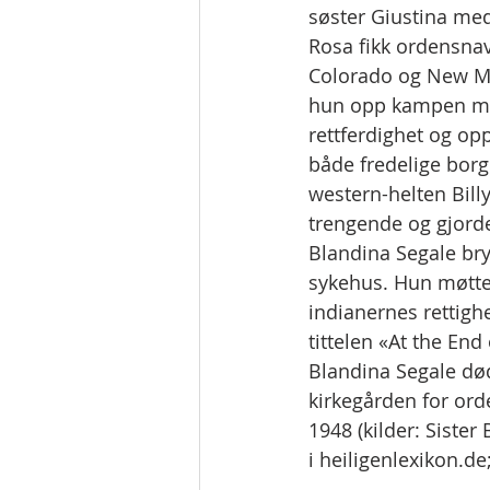
søster Giustina med
Rosa fikk ordensna
Colorado og New Mexi
hun opp kampen mot
rettferdighet og op
både fredelige borg
western-helten Bill
trengende og gjorde
Blandina Segale br
sykehus. Hun møtte
indianernes rettigh
tittelen «At the End 
Blandina Segale død
kirkegården for ord
1948 (kilder: Sister 
i heiligenlexikon.de;