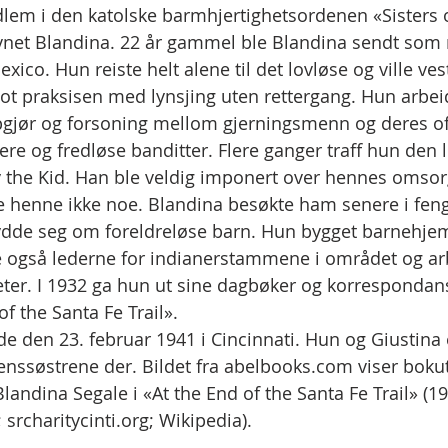
lem i den katolske barmhjertighetsordenen «Sisters o
vnet Blandina. 22 år gammel ble Blandina sendt som m
co. Hun reiste helt alene til det lovløse og ville ves
 praksisen med lynsjing uten rettergang. Hun arbeid
pgjør og forsoning mellom gjerningsmenn og deres ofr
ere og fredløse banditter. Flere ganger traff hun den 
y the Kid. Han ble veldig imponert over hennes omsor
 henne ikke noe. Blandina besøkte ham senere i feng
ydde seg om foreldreløse barn. Hun bygget barnehjem
 også lederne for indianerstammene i området og arb
eter. I 1932 ga hun ut sine dagbøker og korrespondan
of the Santa Fe Trail».
e den 23. februar 1941 i Cincinnati. Hun og Giustina 
enssøstrene der. Bildet fra abelbooks.com viser boku
Blandina Segale i «At the End of the Santa Fe Trail» (193
 srcharitycinti.org; Wikipedia).