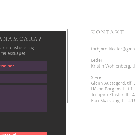
KONTAKT
 ANAMCARA?
år du nyheter og
torbjorn.kloster@gma
 fellesskapet.
Leder:
Kristin Wohlenberg, tl
Styre:
Glenn Austegard, tlf.
Håkon Borgenvik, tlf
.
Torbjørn Kloster, tlf.
Kari Skarvang, tlf. 4
meg inn!