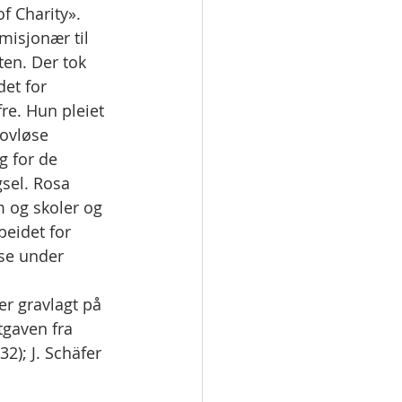
f Charity». 
isjonær til 
ten. Der tok 
et for 
e. Hun pleiet 
lovløse 
g for de 
sel. Rosa 
 og skoler og 
eidet for 
se under 
er gravlagt på 
tgaven fra 
2); J. Schäfer 