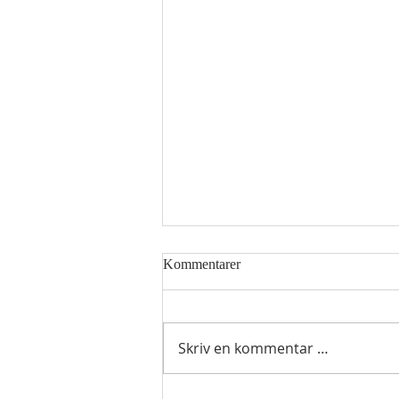
Kommentarer
Skriv en kommentar …
Hellig sky 5. august