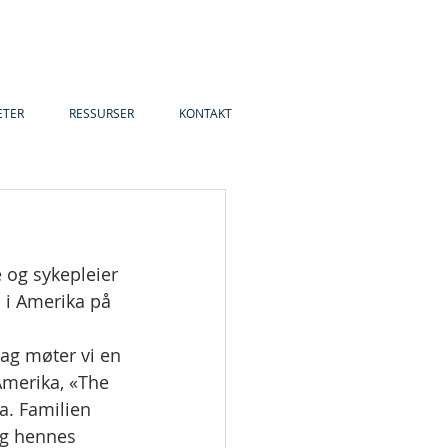
ETER
RESSURSER
KONTAKT
 og sykepleier 
n i Amerika på 
ag møter vi en 
Amerika, «The 
a. Familien 
og hennes 