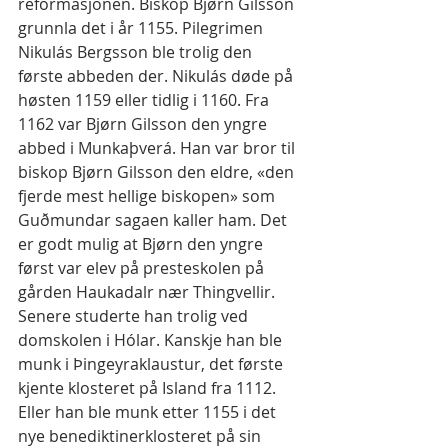
reformasjonen. Biskop Bjørn Gilsson 
grunnla det i år 1155. Pilegrimen 
Nikulás Bergsson ble trolig den 
første abbeden der. Nikulás døde på 
høsten 1159 eller tidlig i 1160. Fra 
1162 var Bjørn Gilsson den yngre 
abbed i Munkaþverá. Han var bror til 
biskop Bjørn Gilsson den eldre, «den 
fjerde mest hellige biskopen» som 
Guðmundar sagaen kaller ham. Det 
er godt mulig at Bjørn den yngre 
først var elev på presteskolen på 
gården Haukadalr nær Thingvellir. 
Senere studerte han trolig ved 
domskolen i Hólar. Kanskje han ble 
munk i Þingeyraklaustur, det første 
kjente klosteret på Island fra 1112. 
Eller han ble munk etter 1155 i det 
nye benediktinerklosteret på sin 