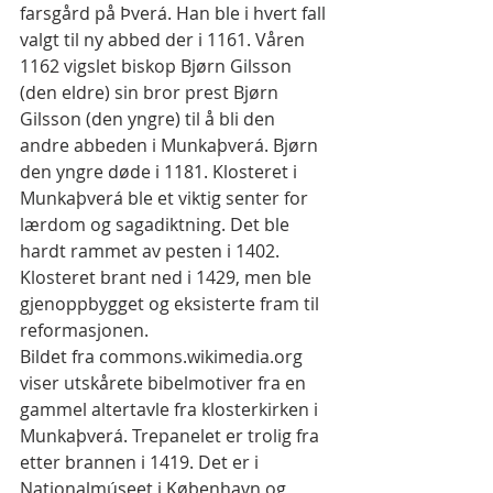
farsgård på Þverá. Han ble i hvert fall 
valgt til ny abbed der i 1161. Våren 
1162 vigslet biskop Bjørn Gilsson 
(den eldre) sin bror prest Bjørn 
Gilsson (den yngre) til å bli den 
andre abbeden i Munkaþverá. Bjørn 
den yngre døde i 1181. Klosteret i 
Munkaþverá ble et viktig senter for 
lærdom og sagadiktning. Det ble 
hardt rammet av pesten i 1402. 
Klosteret brant ned i 1429, men ble 
gjenoppbygget og eksisterte fram til 
reformasjonen.
Bildet fra commons.wikimedia.org 
viser utskårete bibelmotiver fra en 
gammel altertavle fra klosterkirken i 
Munkaþverá. Trepanelet er trolig fra 
etter brannen i 1419. Det er i 
Nationalmúseet i København og 