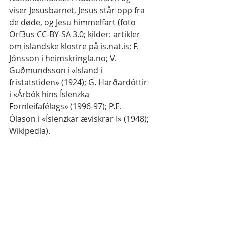
viser Jesusbarnet, Jesus står opp fra 
de døde, og Jesu himmelfart (foto 
Orf3us CC-BY-SA 3.0; kilder: artikler 
om islandske klostre på is.nat.is; F. 
Jónsson i heimskringla.no; V. 
Guðmundsson i «Island i 
fristatstiden» (1924); G. Harðardóttir 
i «Árbók hins Íslenzka 
Fornleifafélags» (1996-97); P.E. 
Ólason i «Íslenzkar æviskrar I» (1948); 
Wikipedia).