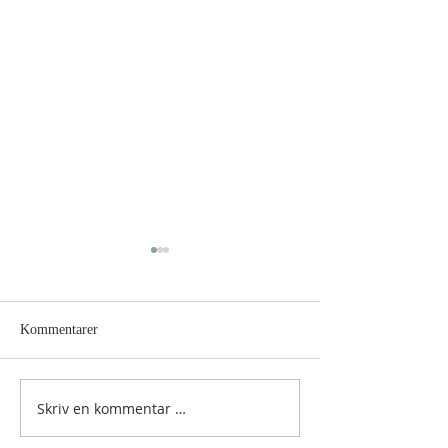
Kommentarer
Hellig sky 5. august
Hellig sky 4. augu
Skriv en kommentar …