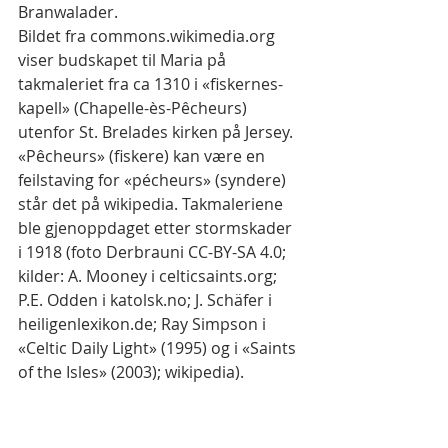
Branwalader.
Bildet fra commons.wikimedia.org 
viser budskapet til Maria på 
takmaleriet fra ca 1310 i «fiskernes-
kapell» (Chapelle-ès-Pêcheurs) 
utenfor St. Brelades kirken på Jersey. 
«Pêcheurs» (fiskere) kan være en 
feilstaving for «pécheurs» (syndere) 
står det på wikipedia. Takmaleriene 
ble gjenoppdaget etter stormskader 
i 1918 (foto Derbrauni CC-BY-SA 4.0; 
kilder: A. Mooney i celticsaints.org; 
P.E. Odden i katolsk.no; J. Schäfer i 
heiligenlexikon.de; Ray Simpson i 
«Celtic Daily Light» (1995) og i «Saints 
of the Isles» (2003); wikipedia).