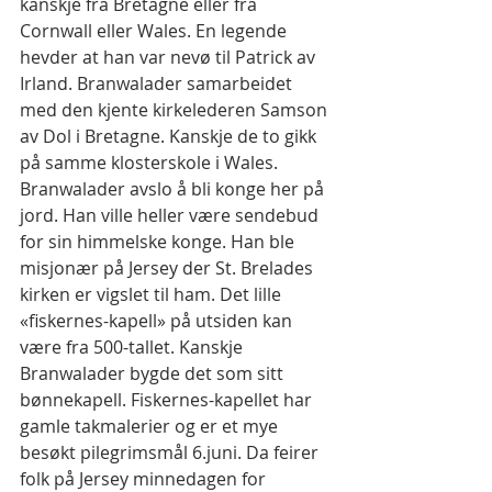
kanskje fra Bretagne eller fra 
Cornwall eller Wales. En legende 
hevder at han var nevø til Patrick av 
Irland. Branwalader samarbeidet 
med den kjente kirkelederen Samson 
av Dol i Bretagne. Kanskje de to gikk 
på samme klosterskole i Wales.
Branwalader avslo å bli konge her på 
jord. Han ville heller være sendebud 
for sin himmelske konge. Han ble 
misjonær på Jersey der St. Brelades 
kirken er vigslet til ham. Det lille 
«fiskernes-kapell» på utsiden kan 
være fra 500-tallet. Kanskje 
Branwalader bygde det som sitt 
bønnekapell. Fiskernes-kapellet har 
gamle takmalerier og er et mye 
besøkt pilegrimsmål 6.juni. Da feirer 
folk på Jersey minnedagen for 