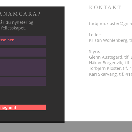
KONTAKT
 ANAMCARA?
år du nyheter og
torbjorn.kloster@gma
 fellesskapet.
Leder:
Kristin Wohlenberg, tl
Styre:
Glenn Austegard, tlf.
Håkon Borgenvik, tlf
.
Torbjørn Kloster, tlf.
Kari Skarvang, tlf. 4
meg inn!