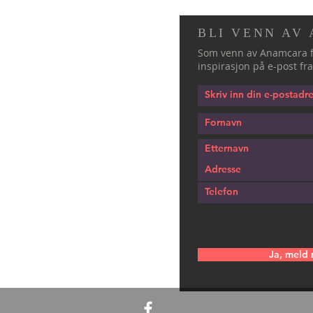
BLI VENN AV
Som venn av Anamcara f
inspirasjon på e-post fra
Ja, meld 