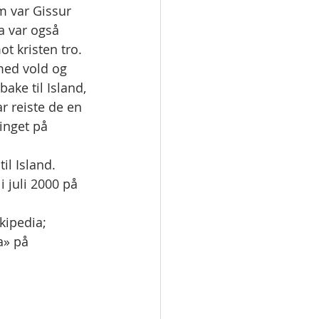
m var Gissur 
a var også 
t kristen tro. 
 med vold og 
ake til Island, 
 reiste de en 
tinget på 
il Island. 
i juli 2000 på 
kipedia; 
a» på 