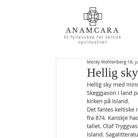
ANAMCARA
Et fellesskap for keltisk
spiritualitet
Mecky Wohlenberg
18. j
Hellig sky
Hellig sky med minne
Skeggjason i land p
kirken på Island.
Det fantes keltiske 
fra 874. Kanskje ha
tallet. Olaf Tryggv
Island. Sagalitterat