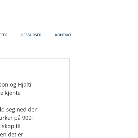
ETER
RESSURSER
KONTAKT
on og Hjalti 
e kjente 
lo seg ned der 
irker på 900-
skop til 
en det er 