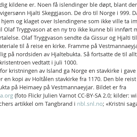
dig kildene er. Noen få islendinger ble døpt, blant de
vigersønn Hjalti Skeggjason. De dro til Norge i 999. D
em og klaget over Islendingene som ikke ville ta imo
til Olaf Tryggvason at en ny tro ikke kunne bli innført
alelse. Olaf Tryggvason sendte da Gissur og Hjalti tilb
riale til å reise en kirke. Framme på Vestmannaeyjar
olig på nordsiden av Hjaltebukta. Så fortsatte de til all
kristentroen vedtatt i juli 1000.
 for kristningen av Island ga Norge en stavkirke i gave t
 en kopi av Holtålen stavkirke fra 1170. Den ble reist 
ukta på Heimaey på Vestmannaeyjar. Bildet er fra 
a.org
 (foto Flickr Julien Varnot CC-BY-SA 2.0; kilder: wi
chers artikkel om Tangbrand i 
nbl.snl.no
; «Kristni sag