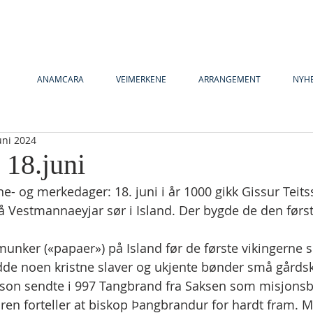
ANAMCARA
VEIMERKENE
ARRANGEMENT
NYH
uni 2024
 18.juni
- og merkedager: 18. juni i år 1000 gikk Gissur Teitss
å Vestmannaeyjar sør i Island. Der bygde de den først
munker («papaer») på Island før de første vikingerne s
dde noen kristne slaver og ukjente bønder små gårdsk
asson sendte i 997 Tangbrand fra Saksen som misjonsbi
uren forteller at biskop Þangbrandur for hardt fram. M