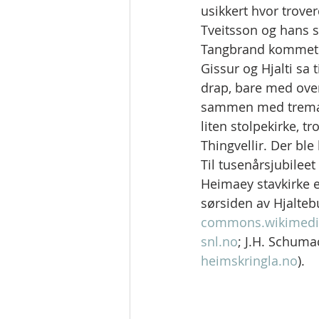
usikkert hvor trover
Tveitsson og hans s
Tangbrand kommet hj
Gissur og Hjalti sa 
drap, bare med overt
sammen med tremate
liten stolpekirke, tr
Thingvellir. Der ble 
Til tusenårsjubileet
Heimaey stavkirke er
sørsiden av Hjalteb
commons.wikimedi
snl.no
; J.H. Schuma
heimskringla.no
).