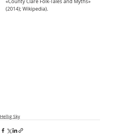
«County Clare Folk-Tales and Myths» 
(2014); Wikipedia).
Hellig Sky