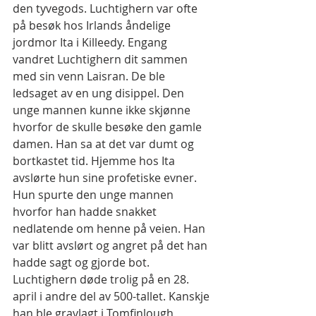
den tyvegods. Luchtighern var ofte 
på besøk hos Irlands åndelige 
jordmor Ita i Killeedy. Engang 
vandret Luchtighern dit sammen 
med sin venn Laisran. De ble 
ledsaget av en ung disippel. Den 
unge mannen kunne ikke skjønne 
hvorfor de skulle besøke den gamle 
damen. Han sa at det var dumt og 
bortkastet tid. Hjemme hos Ita 
avslørte hun sine profetiske evner. 
Hun spurte den unge mannen 
hvorfor han hadde snakket 
nedlatende om henne på veien. Han 
var blitt avslørt og angret på det han 
hadde sagt og gjorde bot.
Luchtighern døde trolig på en 28. 
april i andre del av 500-tallet. Kanskje 
han ble gravlagt i Tomfinlough 