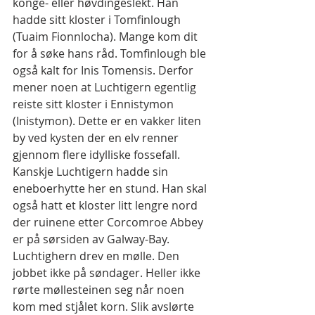
konge- eller høvdingeslekt. Han 
hadde sitt kloster i Tomfinlough 
(Tuaim Fionnlocha). Mange kom dit 
for å søke hans råd. Tomfinlough ble 
også kalt for Inis Tomensis. Derfor 
mener noen at Luchtigern egentlig 
reiste sitt kloster i Ennistymon 
(Inistymon). Dette er en vakker liten 
by ved kysten der en elv renner 
gjennom flere idylliske fossefall. 
Kanskje Luchtigern hadde sin 
eneboerhytte her en stund. Han skal 
også hatt et kloster litt lengre nord 
der ruinene etter Corcomroe Abbey 
er på sørsiden av Galway-Bay. 
Luchtighern drev en mølle. Den 
jobbet ikke på søndager. Heller ikke 
rørte møllesteinen seg når noen 
kom med stjålet korn. Slik avslørte 