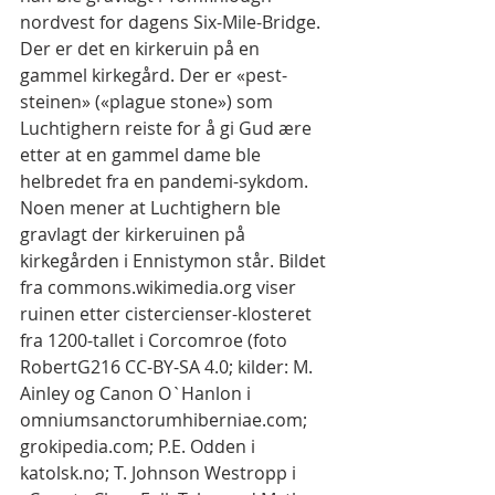
nordvest for dagens Six-Mile-Bridge. 
Der er det en kirkeruin på en 
gammel kirkegård. Der er «pest-
steinen» («plague stone») som 
Luchtighern reiste for å gi Gud ære 
etter at en gammel dame ble 
helbredet fra en pandemi-sykdom. 
Noen mener at Luchtighern ble 
gravlagt der kirkeruinen på 
kirkegården i Ennistymon står. Bildet 
fra commons.wikimedia.org viser 
ruinen etter cistercienser-klosteret 
fra 1200-tallet i Corcomroe (foto 
RobertG216 CC-BY-SA 4.0; kilder: M. 
Ainley og Canon O`Hanlon i 
omniumsanctorumhiberniae.com; 
grokipedia.com; P.E. Odden i 
katolsk.no; T. Johnson Westropp i 