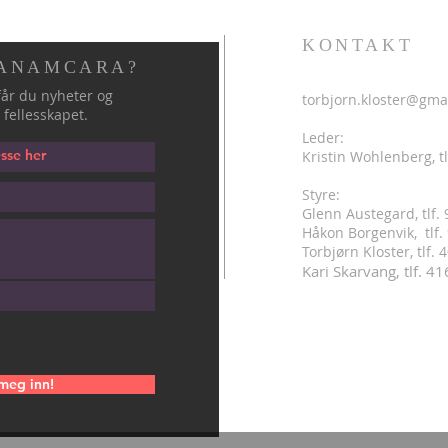
KONTAKT
 ANAMCARA?
år du nyheter og
torbjorn.kloster@gma
 fellesskapet.
Leder:
Kristin Wohlenberg, tl
Styre:
Glenn Austegard, tlf.
Håkon Borgenvik, tlf
.
Torbjørn Kloster, tlf.
Kari Skarvang, tlf. 4
meg inn!