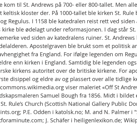
ene kom til St. Andrews på 700- eller 800-tallet. Men al
nt keltisk kloster der. På 1000-tallet ble kirken St. Rule
og Regulus. I 1158 ble katedralen reist rett ved siden 
 kirke ble ødelagt under reformasjonen. I dag står St.
emerke ved siden av katedralens ruiner. St. Andrews bl
delalderen. Apostelgraven ble brukt som et politisk a
vhengighet fra England. For ifølge legenden om Regu
eldre enn kirken i England. Samtidig ble legenden også
ke kirkens autoritet over de britiske kirkene. For ap
ste disippel og eldre av og plassert over alle tidlige ke
a commons.wikimedia.org viser maleriet «Off St Andre
dskapsmaleren Samuel Bough fra 1856. Midt i bildet 
a St. Rule’s Church (Scottish National Gallery Public Do
ints.org; P.E. Odden i katolsk.no; M. and N. Palmer i 
ntforaminute.com; J. Schäfer i heiligenlexikon.de; Wiki