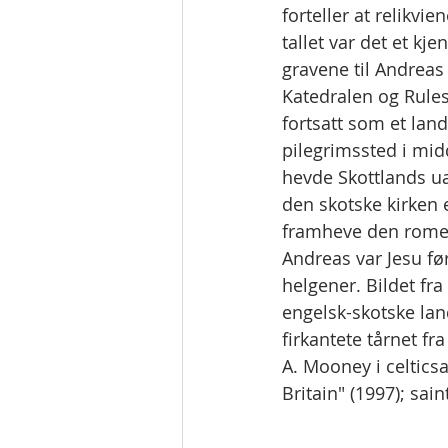
forteller at relikvi
tallet var det et kje
gravene til Andreas 
Katedralen og Rules
fortsatt som et land
pilegrimssted i mid
hevde Skottlands ua
den skotske kirken 
framheve den romers
Andreas var Jesu før
helgener. Bildet fr
engelsk-skotske lan
firkantete tårnet fr
A. Mooney i celticsa
Britain" (1997); sai