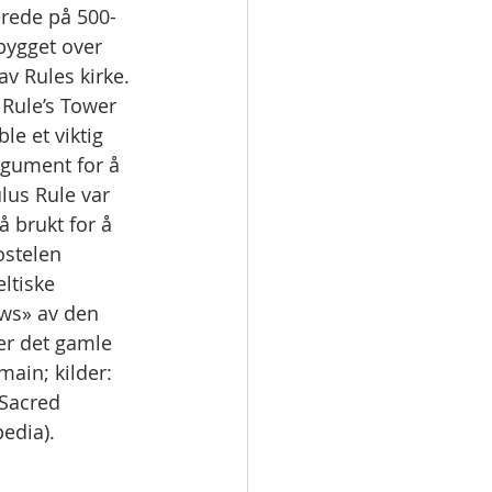
lerede på 500-
 bygget over 
av Rules kirke. 
 Rule’s Tower 
e et viktig 
rgument for å 
lus Rule var 
 brukt for å 
ostelen 
ltiske 
ws» av den 
er det gamle 
main; kilder: 
"Sacred 
pedia).