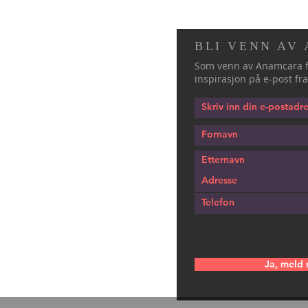
BLI VENN AV
Som venn av Anamcara f
inspirasjon på e-post fra
Ja, meld 