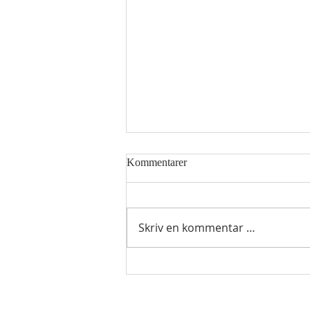
Kommentarer
Skriv en kommentar …
Hellig sky 6. august