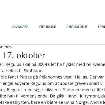
ANAMCARA
VEIMERKENE
ARRANGEMENT
NYH
kt. 2025
 17. oktober
er: Regulus skal på 300-tallet ha flyktet med relikviene
a Hellas til Skottland.
ble født i Patras på Peleponnes vest i Hellas. Der var
 engel advarte Regulus om at apostelgraven snart ville
 tok Regulus med seg relikviene. Sammen med et lite f
te han til verdens ende. De gikk i land i Kilrymont, d
tske østkysten, bare en båtreise unna Norge. Andre l