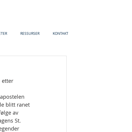
ETER
RESSURSER
KONTAKT
 etter 
 apostelen 
 blitt ranet 
ølge av 
agens St. 
egender 