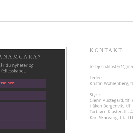
Hellig sky 5. august
Helli
KONTAKT
 ANAMCARA?
år du nyheter og
torbjorn.kloster@gma
 fellesskapet.
Leder:
Kristin Wohlenberg, tl
Styre:
Glenn Austegard, tlf.
Håkon Borgenvik, tlf
.
Torbjørn Kloster, tlf.
Kari Skarvang, tlf. 4