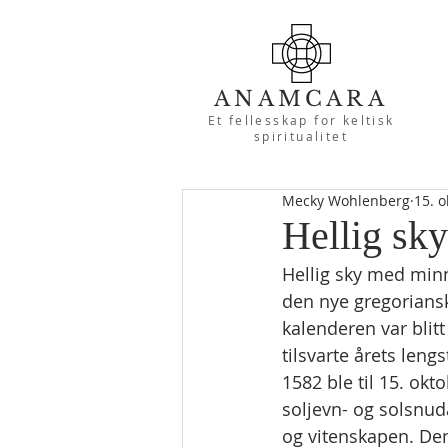
ANAMCARA
Et fellesskap for keltisk
spiritualitet
Mecky Wohlenberg
15. o
Hellig sky
Hellig sky med min
den nye gregoriansk
kalenderen var blit
tilsvarte årets leng
1582 ble til 15. ok
soljevn- og solsnud
og vitenskapen. Den