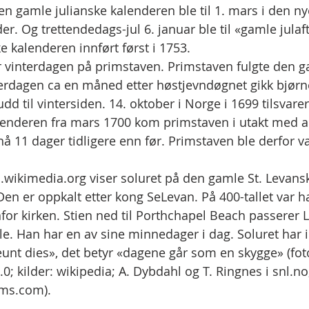
en gamle julianske kalenderen ble til 1. mars i den ny
r. Og trettendedags-jul 6. januar ble til «gamle julaft
e kalenderen innført først i 1753.
ar vinterdagen på primstaven. Primstaven fulgte den g
erdagen ca en måned etter høstjevndøgnet gikk bjørne
d til vintersiden. 14. oktober i Norge i 1699 tilsvarer
lenderen fra mars 1700 kom primstaven i utakt med ar
11 dager tidligere enn før. Primstaven ble derfor va
wikimedia.org viser soluret på den gamle St. Levansk
 Den er oppkalt etter kong SeLevan. På 400-tallet var 
or kirken. Stien ned til Porthchapel Beach passerer L
le. Han har en av sine minnedager i dag. Soluret har i
unt dies», det betyr «dagene går som en skygge» (fot
0; kilder: wikipedia; A. Dybdahl og T. Ringnes i snl.n
oms.com).