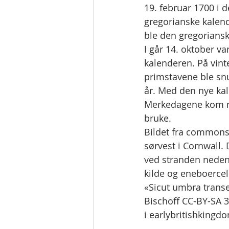
19. februar 1700 i d
gregorianske kalende
ble den gregoriansk
I går 14. oktober v
kalenderen. På vint
primstavene ble snud
år. Med den nye ka
Merkedagene kom nå 
bruke.
Bildet fra commons.
sørvest i Cornwall.
ved stranden nedenf
kilde og eneboercel
«Sicut umbra transe
Bischoff CC-BY-SA 3.
i earlybritishkingd