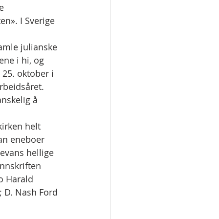
e 
en». I Sverige 
amle julianske 
ne i hi, og 
 25. oktober i 
beidsåret. 
nskelig å 
irken helt 
han eneboer 
evans hellige 
nnskriften 
o Harald 
o; D. Nash Ford 