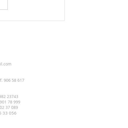
g sky 4. august
il.com
f. 906 58 617
 982 23743
 901 78 999
 402 37 089
16 33
056