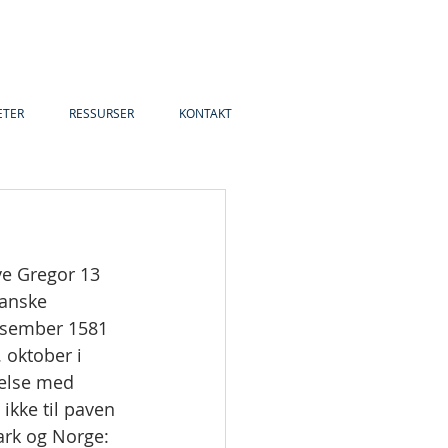
ETER
RESSURSER
KONTAKT
e Gregor 13 
ianske 
desember 1581 
 oktober i 
melse med 
ikke til paven 
ark og Norge: 