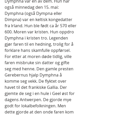
Dymphna var en av dem. Hun har 
også minnedag den 15. mai:
Dymphna (også Dympna eller 
Dimpna) var en keltisk kongedatter 
fra Irland. Hun ble født ca år 570 eller 
600. Moren var kristen. Hun oppdro 
Dymphna i kristen tro. Legenden 
gjør faren til en hedning, trolig for å 
forklare hans skamfulle oppførsel. 
For etter at moren døde tidlig, ville 
faren misbruke sin datter og gifte 
seg med henne. Den gamle presten 
Gerebernus hjalp Dymphna å 
komme seg vekk. De flyktet over 
havet til det frankiske Gallia. Der 
gjemte de seg i en hule i Geel øst for 
dagens Antwerpen. De gjorde mye 
godt for lokalbefolkningen. Men 
dette gjorde at den onde faren kom 