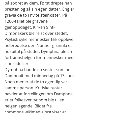
på sporet av dem. Først drepte han 
presten og så sin egen datter. Engler 
gravla de to i hvite steinkister. På 
1200-tallet ble gravene 
gjenoppdaget. Kirken Sint-
Dimpnakerk ble reist over stedet. 
Psykisk syke mennesker fikk oppleve 
helbredelse der. Nonner grunnla et 
hospital på stedet. Dymphna ble en 
forbønnshelgen for mennesker med 
sinnslidelser.
Dymphna hadde en søster som het 
Damhnait med minnedag på 13. juni. 
Noen mener at de to egentlig var 
samme person. Kritiske røster 
hevder at fortellingen om Dymphna 
er et folkeeventyr som ble til en 
helgenlegende. Bildet fra 
commons.wikimedia.org viser et 