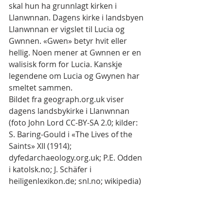
skal hun ha grunnlagt kirken i 
Llanwnnan. Dagens kirke i landsbyen 
Llanwnnan er vigslet til Lucia og 
Gwnnen. «Gwen» betyr hvit eller 
hellig. Noen mener at Gwnnen er en 
walisisk form for Lucia. Kanskje 
legendene om Lucia og Gwynen har 
smeltet sammen.
Bildet fra geograph.org.uk viser 
dagens landsbykirke i Llanwnnan 
(foto John Lord CC-BY-SA 2.0; kilder: 
S. Baring-Gould i «The Lives of the 
Saints» XII (1914); 
dyfedarchaeology.org.uk; P.E. Odden 
i katolsk.no; J. Schäfer i 
heiligenlexikon.de; snl.no; wikipedia)