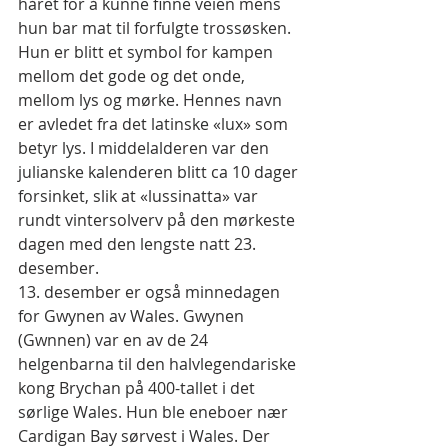
håret for å kunne finne veien mens 
hun bar mat til forfulgte trossøsken.  
Hun er blitt et symbol for kampen 
mellom det gode og det onde, 
mellom lys og mørke. Hennes navn 
er avledet fra det latinske «lux» som 
betyr lys. I middelalderen var den 
julianske kalenderen blitt ca 10 dager 
forsinket, slik at «lussinatta» var 
rundt vintersolverv på den mørkeste 
dagen med den lengste natt 23. 
desember.
13. desember er også minnedagen 
for Gwynen av Wales. Gwynen 
(Gwnnen) var en av de 24 
helgenbarna til den halvlegendariske 
kong Brychan på 400-tallet i det 
sørlige Wales. Hun ble eneboer nær 
Cardigan Bay sørvest i Wales. Der 