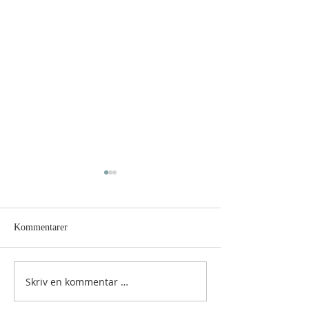
Kommentarer
Hellig sky 5. august
Hellig sky 4. augu
Skriv en kommentar …