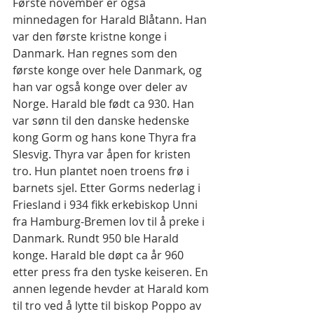
Første november er også 
minnedagen for Harald Blåtann. Han 
var den første kristne konge i 
Danmark. Han regnes som den 
første konge over hele Danmark, og 
han var også konge over deler av 
Norge. Harald ble født ca 930. Han 
var sønn til den danske hedenske 
kong Gorm og hans kone Thyra fra 
Slesvig. Thyra var åpen for kristen 
tro. Hun plantet noen troens frø i 
barnets sjel. Etter Gorms nederlag i 
Friesland i 934 fikk erkebiskop Unni 
fra Hamburg-Bremen lov til å preke i 
Danmark. Rundt 950 ble Harald 
konge. Harald ble døpt ca år 960 
etter press fra den tyske keiseren. En 
annen legende hevder at Harald kom 
til tro ved å lytte til biskop Poppo av 