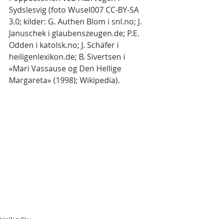
Sydslesvig (foto Wusel007 CC-BY-SA 
3.0; kilder: G. Authen Blom i snl.no; J. 
Januschek i glaubenszeugen.de; P.E. 
Odden i katolsk.no; J. Schäfer i 
heiligenlexikon.de; B. Sivertsen i 
«Mari Vassause og Den Hellige 
Margareta» (1998); Wikipedia).