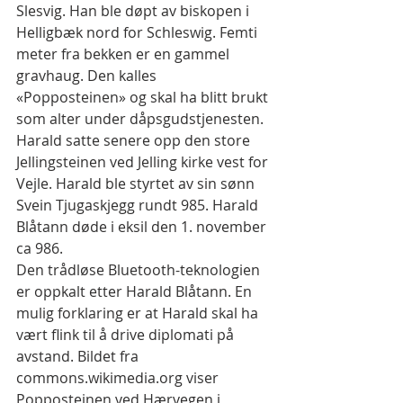
Slesvig. Han ble døpt av biskopen i 
Helligbæk nord for Schleswig. Femti 
meter fra bekken er en gammel 
gravhaug. Den kalles 
«Popposteinen» og skal ha blitt brukt 
som alter under dåpsgudstjenesten. 
Harald satte senere opp den store 
Jellingsteinen ved Jelling kirke vest for 
Vejle. Harald ble styrtet av sin sønn 
Svein Tjugaskjegg rundt 985. Harald 
Blåtann døde i eksil den 1. november 
ca 986.
Den trådløse Bluetooth-teknologien 
er oppkalt etter Harald Blåtann. En 
mulig forklaring er at Harald skal ha 
vært flink til å drive diplomati på 
avstand. Bildet fra 
commons.wikimedia.org viser 
Popposteinen ved Hærvegen i 