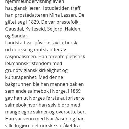
hjemmeundervisning av en 
haugiansk lærer. I studietiden traff 
han prostedatteren Mina Lassen. De 
giftet seg i 1829. De var prestefolk i 
Gausdal, Kviteseid, Seljord, Halden, 
og Sandar.
Landstad var påvirket av luthersk 
ortodoksi og motstander av 
rasjonalismen. Han forente pietistisk 
lekmannskristendom med 
grundtvigiansk kirkelighet og 
kulturåpenhet. Med denne 
bakgrunnen ble han mannen bak en 
samlende salmebok i Norge. I 1869 
gav han ut Norges første autoriserte 
salmebok hvor han selv bidro med 
mange egne salmer og oversettelser. 
Han var venn med Ivar Aasen og han 
ville frigjøre det norske språket fra 