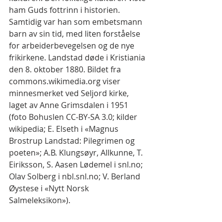
ham Guds fottrinn i historien. 
Samtidig var han som embetsmann 
barn av sin tid, med liten forståelse 
for arbeiderbevegelsen og de nye 
frikirkene. Landstad døde i Kristiania 
den 8. oktober 1880. Bildet fra 
commons.wikimedia.org viser 
minnesmerket ved Seljord kirke, 
laget av Anne Grimsdalen i 1951 
(foto Bohuslen CC-BY-SA 3.0; kilder 
wikipedia; E. Elseth i «Magnus 
Brostrup Landstad: Pilegrimen og 
poeten»; A.B. Klungsøyr, Allkunne, T. 
Eiriksson, S. Aasen Lødemel i snl.no; 
Olav Solberg i nbl.snl.no; V. Berland 
Øystese i «Nytt Norsk 
Salmeleksikon»).