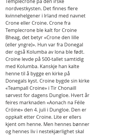
Templecrone på den irske 
nordvestkysten. Det finnes flere 
kvinnehelgener i Irland med navnet 
Crone eller Croine. Crone fra 
Templecrone ble kalt for Croine 
Bheag, det betyr «Crone den lille 
(eller yngre)». Hun var fra Donegal 
der også Kolumba av Iona ble født. 
Croine levde på 500-tallet samtidig 
med Kolumba. Kanskje han kalte 
henne til å bygge en kirke på 
Donegals kyst. Croine bygde sin kirke 
«Teampall Croine» i Tir Chonaill 
sørvest for dagens Dungloe. Hvert år 
feires marknaden «Aonach na Féile 
Cróine» den 4. juli i Dungloe. Den er 
oppkalt etter Croine. Lite er ellers 
kjent om henne. Men hennes bønner 
og hennes liv i nestekjærlighet skal 