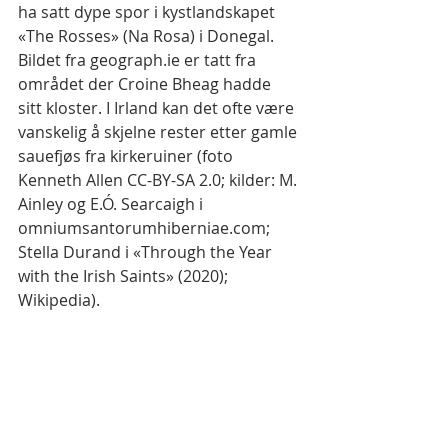
ha satt dype spor i kystlandskapet 
«The Rosses» (Na Rosa) i Donegal.
Bildet fra geograph.ie er tatt fra 
området der Croine Bheag hadde 
sitt kloster. I Irland kan det ofte være 
vanskelig å skjelne rester etter gamle 
sauefjøs fra kirkeruiner (foto 
Kenneth Allen CC-BY-SA 2.0; kilder: M. 
Ainley og E.Ó. Searcaigh i 
omniumsantorumhiberniae.com; 
Stella Durand i «Through the Year 
with the Irish Saints» (2020); 
Wikipedia).