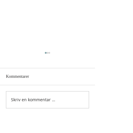
Kommentarer
Hellig sky 7.august
Hellig sky 6. augu
Skriv en kommentar …