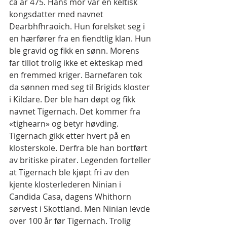
ca år 475. Hans mor var en keltisk 
kongsdatter med navnet 
Dearbhfhraoich. Hun forelsket seg i 
en hærfører fra en fiendtlig klan. Hun 
ble gravid og fikk en sønn. Morens 
far tillot trolig ikke et ekteskap med 
en fremmed kriger. Barnefaren tok 
da sønnen med seg til Brigids kloster 
i Kildare. Der ble han døpt og fikk 
navnet Tigernach. Det kommer fra 
«tighearn» og betyr høvding. 
Tigernach gikk etter hvert på en 
klosterskole. Derfra ble han bortført 
av britiske pirater. Legenden forteller 
at Tigernach ble kjøpt fri av den 
kjente klosterlederen Ninian i 
Candida Casa, dagens Whithorn 
sørvest i Skottland. Men Ninian levde 
over 100 år før Tigernach. Trolig 