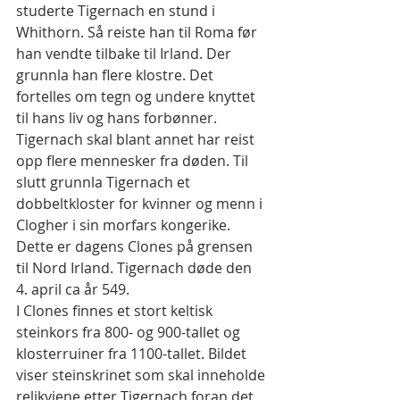
studerte Tigernach en stund i 
Whithorn. Så reiste han til Roma før 
han vendte tilbake til Irland. Der 
grunnla han flere klostre. Det 
fortelles om tegn og undere knyttet 
til hans liv og hans forbønner. 
Tigernach skal blant annet har reist 
opp flere mennesker fra døden. Til 
slutt grunnla Tigernach et 
dobbeltkloster for kvinner og menn i 
Clogher i sin morfars kongerike. 
Dette er dagens Clones på grensen 
til Nord Irland. Tigernach døde den 
4. april ca år 549.
I Clones finnes et stort keltisk 
steinkors fra 800- og 900-tallet og 
klosterruiner fra 1100-tallet. Bildet 
viser steinskrinet som skal inneholde 
relikviene etter Tigernach foran det 