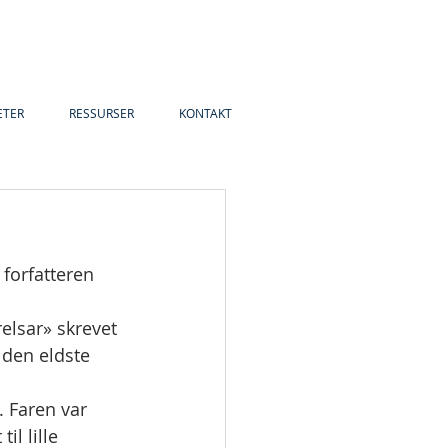
ETER
RESSURSER
KONTAKT
 forfatteren 
elsar» skrevet 
den eldste 
. Faren var 
il lille 