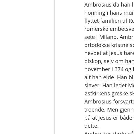
Ambrosius da han lå
honning i hans munn
flyttet familien til
romerske embetsverk
sete i Milano. Ambro
ortodokse kristne 
hevdet at Jesus bar
biskop, selv om han
november i 374 og 
alt han eide. Han bl
slaver. Han ledet Mo
østkirkens greske sk
Ambrosius forsvarte
troende. Men gjenn
på at Jesus er både
dette.
Ambrosius døde på p