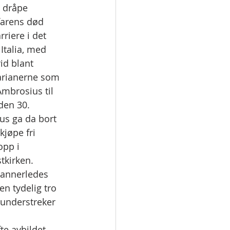
n dråpe 
farens død 
riere i det 
talia, med 
id blant 
arianerne som 
mbrosius til 
den 30. 
us ga da bort 
kjøpe fri 
opp i 
tkirken. 
 annerledes 
n tydelig tro 
 understreker 
te avbildet 