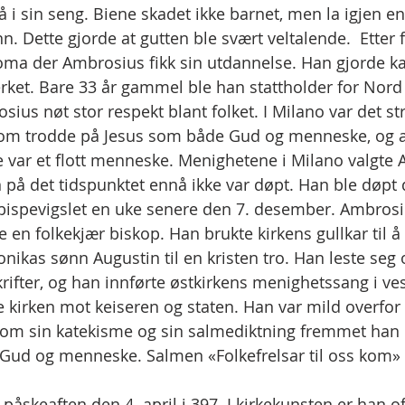
 i sin seng. Biene skadet ikke barnet, men la igjen e
. Dette gjorde at gutten ble svært veltalende.  Etter 
 Roma der Ambrosius fikk sin utdannelse. Han gjorde kar
et. Bare 33 år gammel ble han stattholder for Nord I
sius nøt stor respekt blant folket. I Milano var det str
som trodde på Jesus som både Gud og menneske, og 
e var et flott menneske. Menighetene i Milano valgte A
 på det tidspunktet ennå ikke var døpt. Han ble døpt 
bispevigslet en uke senere den 7. desember. Ambrosi
e en folkekjær biskop. Han brukte kirkens gullkar til å 
nikas sønn Augustin til en kristen tro. Han leste seg 
rifter, og han innførte østkirkens menighetssang i ves
 kirken mot keiseren og staten. Han var mild overfor
om sin katekisme og sin salmediktning fremmet han e
 Gud og menneske. Salmen «Folkefrelsar til oss kom»
åskeaften den 4. april i 397. I kirkekunsten er han of