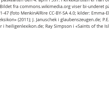
ildet fra commons.wikimedia.org viser bi-underet på
441-47 (foto MenkinAlRire CC-BY-SA 4.0; kilder: Emma-E
ksikon» (2011); J. Januschek i glaubenszeugen.de; P.E
er i heiligenlexikon.de; Ray Simpson i «Saints of the Isl