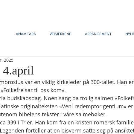
ANAMCARA
VEIMERKENE
ARRANGEMENT
NYH
r. 2025
 4.april
 Ambrosius var en viktig kirkeleder på 300-tallet. Han er
Folkefrelsar til oss kom».
aria budskapsdag. Noen sang da trolig salmen «Folkefr
atinske originalteksten «Veni redemptor gentium» er 
utenom bibelens tekster i våre salmebøker.
ca 339 i Trier. Han kom fra en kristen romersk familie
 Legenden forteller at en bisverm satte seg på ansiktet t