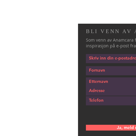
BLI VENN AV
Som venn av Anamcara f
inspirasjon på e-post fra
Ja, meld 