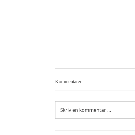
Kommentarer
Skriv en kommentar …
Hellig sky 7.august