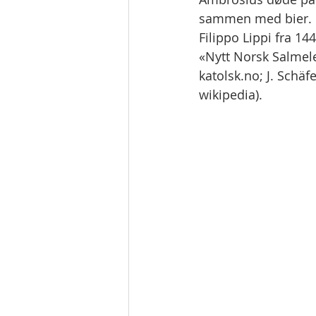
sammen med bier. B
Filippo Lippi fra 1
«Nytt Norsk Salmele
katolsk.no; J. Schäf
wikipedia).