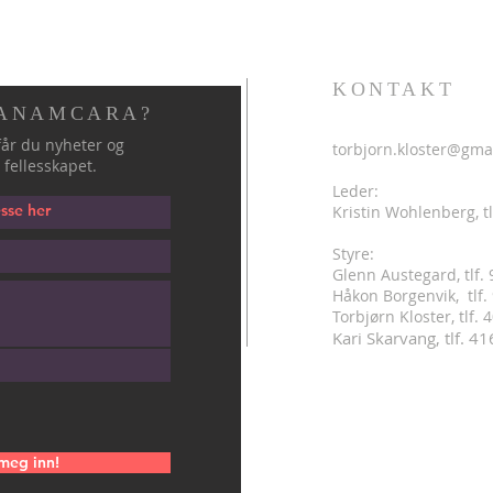
KONTAKT
 ANAMCARA?
år du nyheter og
torbjorn.kloster@gma
 fellesskapet.
Leder:
Kristin Wohlenberg, tl
Styre:
Glenn Austegard, tlf.
Håkon Borgenvik, tlf
.
Torbjørn Kloster, tlf.
Kari Skarvang, tlf. 4
meg inn!