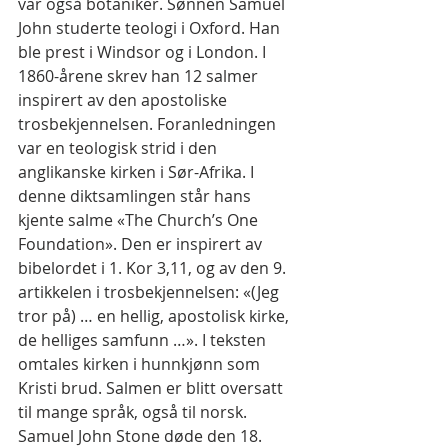
var også botaniker. Sønnen Samuel 
John studerte teologi i Oxford. Han 
ble prest i Windsor og i London. I 
1860-årene skrev han 12 salmer 
inspirert av den apostoliske 
trosbekjennelsen. Foranledningen 
var en teologisk strid i den 
anglikanske kirken i Sør-Afrika. I 
denne diktsamlingen står hans 
kjente salme «The Church’s One 
Foundation». Den er inspirert av 
bibelordet i 1. Kor 3,11, og av den 9. 
artikkelen i trosbekjennelsen: «(Jeg 
tror på) … en hellig, apostolisk kirke, 
de helliges samfunn …». I teksten 
omtales kirken i hunnkjønn som 
Kristi brud. Salmen er blitt oversatt 
til mange språk, også til norsk.
Samuel John Stone døde den 18. 