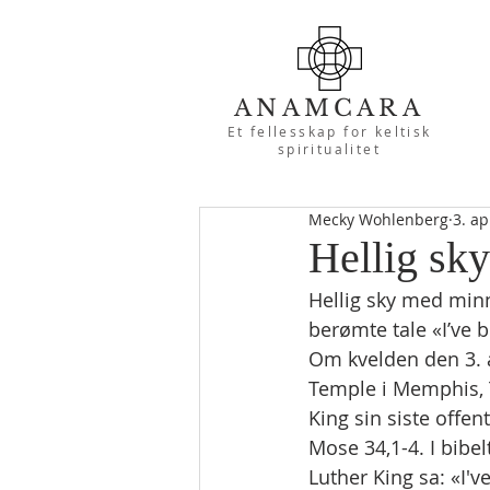
ANAMCARA
Et fellesskap for keltisk
spiritualitet
Mecky Wohlenberg
3. ap
Hellig sky
Hellig sky med minn
berømte tale «I’ve 
Om kvelden den 3. a
Temple i Memphis, 
King sin siste offent
Mose 34,1-4. I bibel
Luther King sa: «I'