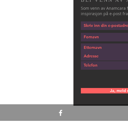
BLI VENN AV
Som venn av Anamcara f
inspirasjon på e-post fra
Ja, meld 