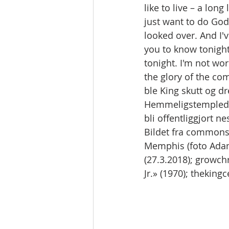
like to live – a long
just want to do God
looked over. And I'
you to know tonight,
tonight. I'm not wo
the glory of the com
ble King skutt og d
Hemmeligstemplede 
bli offentliggjort ne
Bildet fra commons
Memphis (foto Adam 
(27.3.2018); growchr
Jr.» (1970); theking