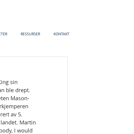
ETER
RESSURSER
KONTAKT
ing sin 
n ble drept.
heten Mason-
orkjemperen 
rert av 5. 
 landet. Martin 
body, I would 