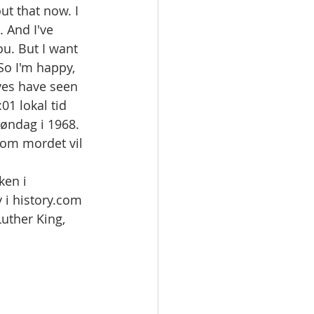
ut that now. I 
 And I've 
u. But I want 
So I'm happy, 
yes have seen 
01 lokal tid 
øndag i 1968. 
om mordet vil 
en i 
 i history.com 
Luther King, 