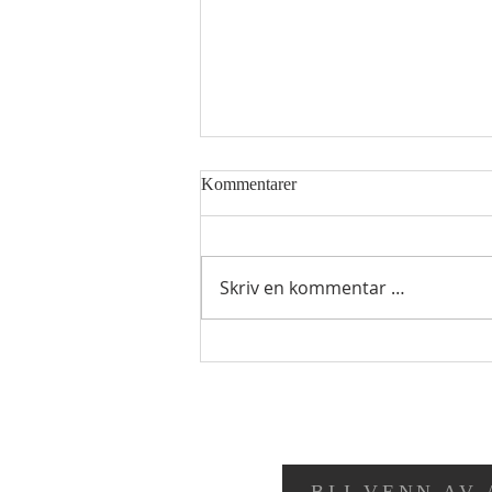
Kommentarer
Skriv en kommentar …
Hellig sky 8.august