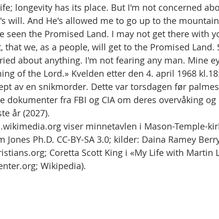
 life; longevity has its place. But I'm not concerned abo
's will. And He's allowed me to go up to the mountain.
ve seen the Promised Land. I may not get there with yo
 that we, as a people, will get to the Promised Land. 
rried about anything. I'm not fearing any man. Mine e
ing of the Lord.» Kvelden etter den 4. april 1968 kl.18:
rept av en snikmorder. Dette var torsdagen før palmes
dokumenter fra FBI og CIA om deres overvåking og 
ste år (2027). 
.wikimedia.org viser minnetavlen i Mason-Temple-kirk
Jones Ph.D. CC-BY-SA 3.0; kilder: Daina Ramey Berry
istians.org; Coretta Scott King i «My Life with Martin 
center.org; Wikipedia).