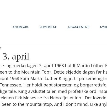
ANAMCARA
VEIMERKENE
ARRANGEMENT
NYH
r.
 3. april
e- og merkedager: 3. april 1968 holdt Martin Luther K
been to the Mountain Top». Dette skjedde dagen før ha
pril 1968 kom Martin Luther King jr. til pinsemenig
Tennessee. Her holdt baptistpresten og borgerrettsf
lige tale. King avsluttet talen med profetiske ord inspi
teksten fikk Moses se fra Nebo-fjellet inn i Det lovede
ve been to the mountaintop. And I don't mind. Like any