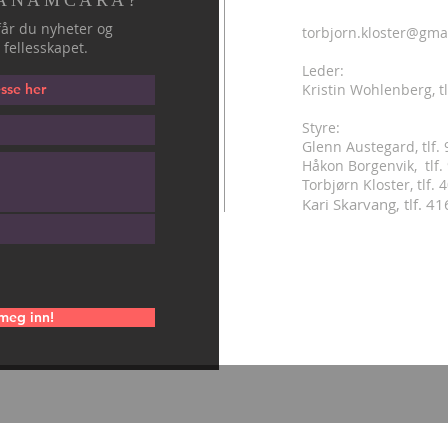
 ANAMCARA?
år du nyheter og
torbjorn.kloster@gma
 fellesskapet.
Leder:
Kristin Wohlenberg, tl
Styre:
Glenn Austegard, tlf.
Håkon Borgenvik, tlf
.
Torbjørn Kloster, tlf.
Kari Skarvang, tlf. 4
meg inn!