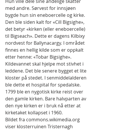
Hun ville dele sine åndelige skatter 
med andre. Sørvest for innsjøen 
bygde hun sin eneboercelle og kirke. 
Den ble siden kalt for «Cill Bigsighe», 
det betyr «kirken (eller eneboercelle) 
til Bigseach». Dette er dagens Kilbixy 
nordvest for Ballynacargy. I området 
finnes en hellig kilde som er oppkalt 
etter henne: «Tobar Bigsighe». 
Kildevannet skal hjelpe mot stivhet i 
leddene. Det ble senere bygget et lite 
kloster på stedet. I senmiddelalderen 
ble dette et hospital for spedalske. 
1799 ble en nygotisk kirke reist over 
den gamle kirken. Bare halvparten av 
den nye kirken er i bruk nå etter at 
kirketaket kollapset i 1960.
Bildet fra commons.wikimedia.org 
viser klosterruinen Tristernagh 