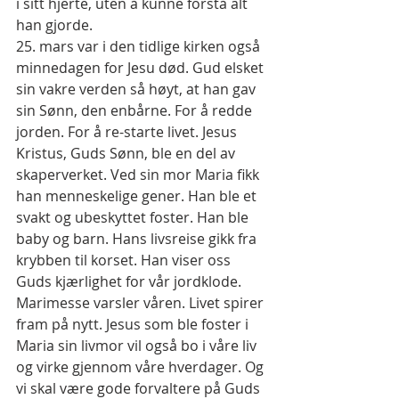
i sitt hjerte, uten å kunne forstå alt 
han gjorde.
25. mars var i den tidlige kirken også 
minnedagen for Jesu død. Gud elsket 
sin vakre verden så høyt, at han gav 
sin Sønn, den enbårne. For å redde 
jorden. For å re-starte livet. Jesus 
Kristus, Guds Sønn, ble en del av 
skaperverket. Ved sin mor Maria fikk 
han menneskelige gener. Han ble et 
svakt og ubeskyttet foster. Han ble 
baby og barn. Hans livsreise gikk fra 
krybben til korset. Han viser oss 
Guds kjærlighet for vår jordklode.
Marimesse varsler våren. Livet spirer 
fram på nytt. Jesus som ble foster i 
Maria sin livmor vil også bo i våre liv 
og virke gjennom våre hverdager. Og 
vi skal være gode forvaltere på Guds 