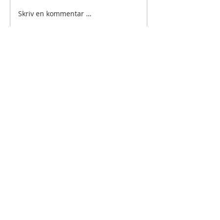
Skriv en kommentar …
BLI VENN AV
ANAMCARA?
Som venn av Anamcara får du nyheter
og inspirasjon på e-post fra fellesskapet.