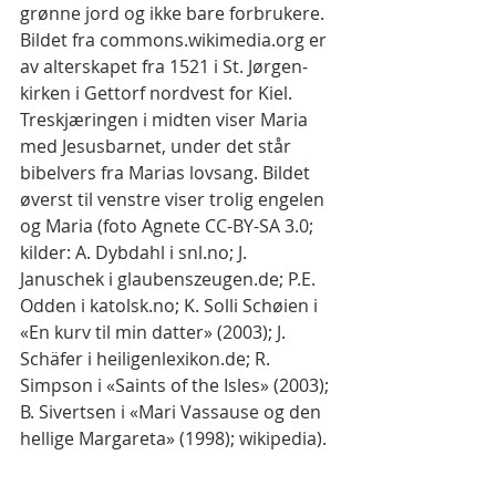
grønne jord og ikke bare forbrukere.
Bildet fra commons.wikimedia.org er 
av alterskapet fra 1521 i St. Jørgen-
kirken i Gettorf nordvest for Kiel. 
Treskjæringen i midten viser Maria 
med Jesusbarnet, under det står 
bibelvers fra Marias lovsang. Bildet 
øverst til venstre viser trolig engelen 
og Maria (foto Agnete CC-BY-SA 3.0; 
kilder: A. Dybdahl i snl.no; J. 
Januschek i glaubenszeugen.de; P.E. 
Odden i katolsk.no; K. Solli Schøien i 
«En kurv til min datter» (2003); J. 
Schäfer i heiligenlexikon.de; R. 
Simpson i «Saints of the Isles» (2003); 
B. Sivertsen i «Mari Vassause og den 
hellige Margareta» (1998); wikipedia).