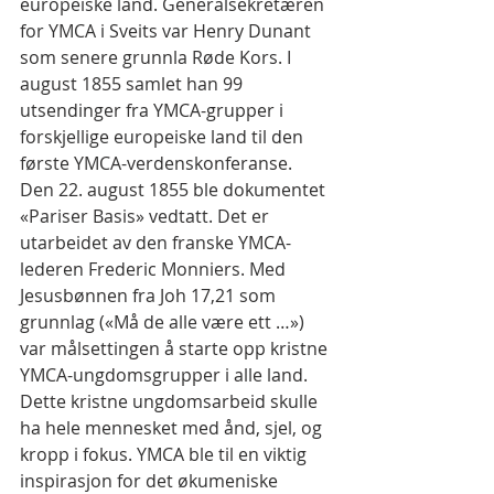
europeiske land. Generalsekretæren 
for YMCA i Sveits var Henry Dunant 
som senere grunnla Røde Kors. I 
august 1855 samlet han 99 
utsendinger fra YMCA-grupper i 
forskjellige europeiske land til den 
første YMCA-verdenskonferanse. 
Den 22. august 1855 ble dokumentet 
«Pariser Basis» vedtatt. Det er 
utarbeidet av den franske YMCA-
lederen Frederic Monniers. Med 
Jesusbønnen fra Joh 17,21 som 
grunnlag («Må de alle være ett …») 
var målsettingen å starte opp kristne 
YMCA-ungdomsgrupper i alle land. 
Dette kristne ungdomsarbeid skulle 
ha hele mennesket med ånd, sjel, og 
kropp i fokus. YMCA ble til en viktig 
inspirasjon for det økumeniske 