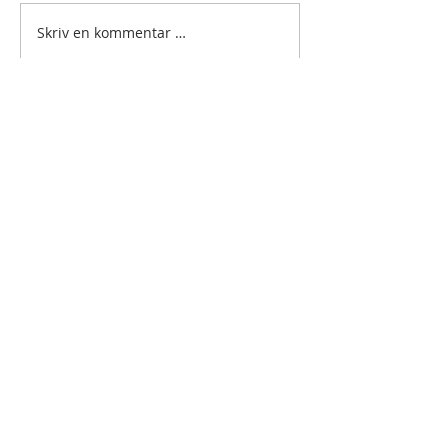
Skriv en kommentar …
BLI VENN AV
ANAMCARA?
Som venn av Anamcara får du nyheter
og inspirasjon på e-post fra fellesskapet.