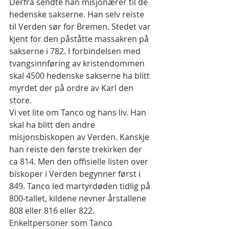
Derfra sendte han misjonærer til de 
hedenske sakserne. Han selv reiste 
til Verden sør for Bremen. Stedet var 
kjent for den påståtte massakren på 
sakserne i 782. I forbindelsen med 
tvangsinnføring av kristendommen 
skal 4500 hedenske sakserne ha blitt 
myrdet der på ordre av Karl den 
store.
Vi vet lite om Tanco og hans liv. Han 
skal ha blitt den andre 
misjonsbiskopen av Verden. Kanskje 
han reiste den første trekirken der 
ca 814. Men den offisielle listen over 
biskoper i Verden begynner først i 
849. Tanco led martyrdøden tidlig på 
800-tallet, kildene nevner årstallene 
808 eller 816 eller 822. 
Enkeltpersoner som Tanco 