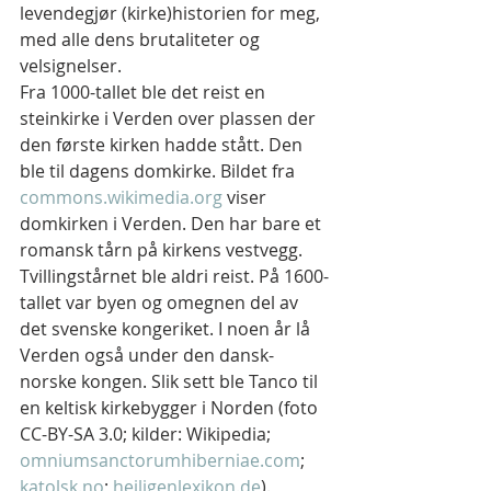
levendegjør (kirke)historien for meg, 
med alle dens brutaliteter og 
velsignelser.
Fra 1000-tallet ble det reist en 
steinkirke i Verden over plassen der 
den første kirken hadde stått. Den 
ble til dagens domkirke. Bildet fra 
commons.wikimedia.org
 viser 
domkirken i Verden. Den har bare et 
romansk tårn på kirkens vestvegg. 
Tvillingstårnet ble aldri reist. På 1600-
tallet var byen og omegnen del av 
det svenske kongeriket. I noen år lå 
Verden også under den dansk-
norske kongen. Slik sett ble Tanco til 
en keltisk kirkebygger i Norden (foto 
CC-BY-SA 3.0; kilder: Wikipedia; 
omniumsanctorumhiberniae.com
; 
katolsk.no
; 
heiligenlexikon.de
).