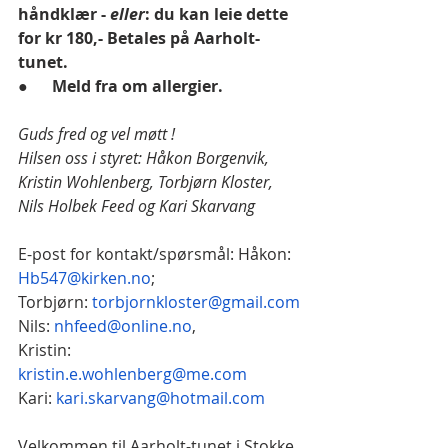
håndklær - 
eller
: du kan leie dette 
for kr 180,- Betales på Aarholt-
tunet.
●      
Meld fra om allergier.
Guds fred og vel møtt ! 
Hilsen oss i styret: Håkon Borgenvik, 
Kristin Wohlenberg, Torbjørn Kloster, 
Nils Holbek Feed og Kari Skarvang
E-post for kontakt/spørsmål: Håkon: 
Hb547@kirken.no
;
Torbjørn: 
torbjornkloster@gmail.com
Nils: 
nhfeed@online.no
, 
Kristin: 
kristin.e.wohlenberg@me.com
Kari: 
kari.skarvang@hotmail.com
Velkommen til Aarholt-tunet i Stokke, 