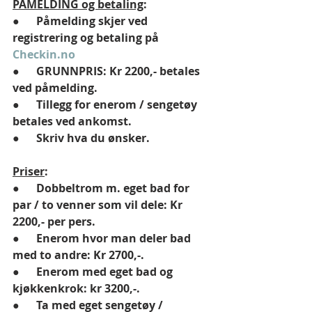
PÅMELDING og betaling
:
●      
Påmelding skjer ved 
registrering og betaling på 
Checkin.no
●      
GRUNNPRIS: Kr 2200,- betales 
ved påmelding.
●      
Tillegg for enerom / sengetøy 
betales ved ankomst.
●      
Skriv hva du ønsker.
Priser
:
●      
Dobbeltrom m. eget bad for 
par / to venner som vil dele: Kr 
2200,- per pers.
●      
Enerom hvor man deler bad 
med to andre: Kr 2700,-.
●      
Enerom med eget bad og 
kjøkkenkrok: kr 3200,-.
●      
Ta med eget sengetøy / 