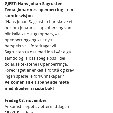
GJEST: Hans Johan Sagrusten
Tema: Johannes’ openberring – ein 
samtidsvisjon
“Hans Johan Sagrusten har skrive ei 
bok om Johannes’ openberring som 
blir kalla «ein augeopnar», «ei 
openberring» og «eit nytt 
perspektiv». I foredraget vil 
Sagrusten ta oss med inn i vår eiga 
samtid og la oss spegle oss i dei 
tidlause tekstene i Openberringa. 
Foredraget er enkelt å forstå og krev 
ingen spesielle forkunnskapar.”
Velkomen til eit spanande møte 
med Bibelen si siste bok!
Fredag 08. november:
Ankomst i løpet av ettermiddagen
18.00
: Kveldsmat