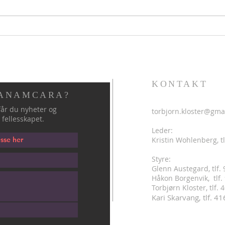
Hellig sky 5. august
Helli
KONTAKT
 ANAMCARA?
år du nyheter og
torbjorn.kloster@gma
 fellesskapet.
Leder:
Kristin Wohlenberg, tl
Styre:
Glenn Austegard, tlf.
Håkon Borgenvik, tlf
.
Torbjørn Kloster, tlf.
Kari Skarvang, tlf. 4