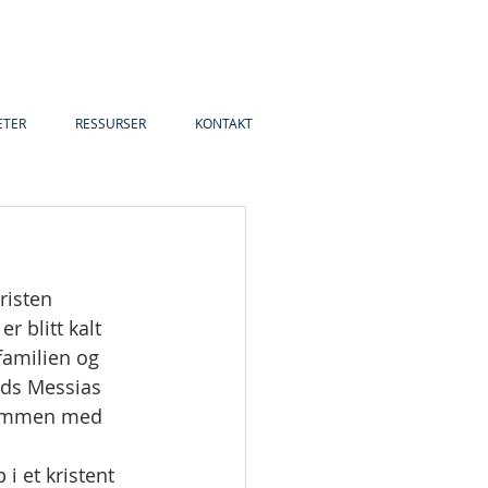
ETER
RESSURSER
KONTAKT
risten 
 blitt kalt 
familien og 
uds Messias 
 sammen med 
i et kristent 