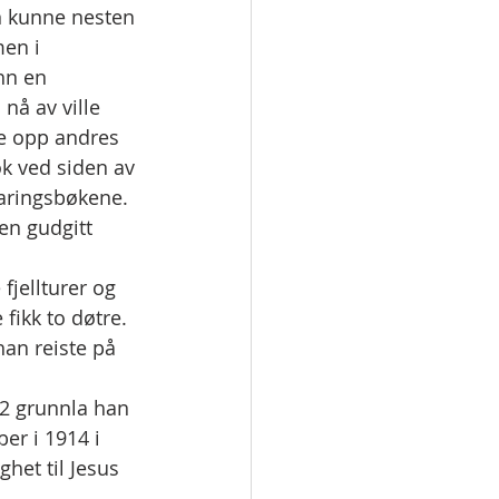
n kunne nesten 
en i 
hn en 
nå av ville 
ne opp andres 
k ved siden av 
aringsbøkene. 
en gudgitt 
fjellturer og 
fikk to døtre. 
an reiste på 
82 grunnla han 
er i 1914 i 
het til Jesus 