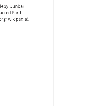
ødeby Dunbar 
Sacred Earth 
org; wikipedia).