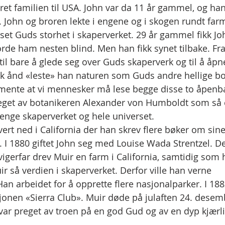
ret familien til USA. John var da 11 år gammel, og ha
. John og broren lekte i engene og i skogen rundt farm
et Guds storhet i skaperverket. 29 år gammel fikk Jo
e ham nesten blind. Men han fikk synet tilbake. Fra 
il bare å glede seg over Guds skaperverk og til å åp
tisk ånd «leste» han naturen som Guds andre hellige bo
 mente at vi mennesker må lese begge disse to åpenb
reget av botanikeren Alexander von Humboldt som så 
nge skaperverket og hele universet.
vert ned i California der han skrev flere bøker om sine 
 I 1880 giftet John seg med Louise Wada Strentzel. De 
erfar drev Muir en farm i California, samtidig som h
ir så verdien i skaperverket. Derfor ville han verne 
an arbeidet for å opprette flere nasjonalparker. I 18
onen «Sierra Club». Muir døde på julaften 24. desemb
 var preget av troen på en god Gud og av en dyp kjærlig