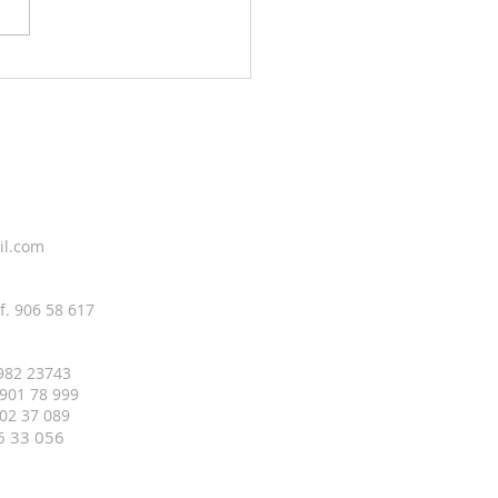
g sky 4. august
il.com
f. 906 58 617
 982 23743
 901 78 999
 402 37 089
16 33
056