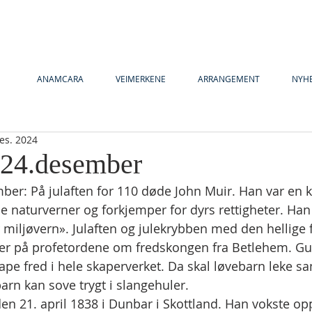
ANAMCARA
VEIMERKENE
ARRANGEMENT
NYH
es. 2024
y24.desember
mber: På julaften for 110 døde John Muir. Han var en k
 naturverner og forkjemper for dyrs rettigheter. Han er
r miljøvern». Julaften og julekrybben med den hellige 
eker på profetordene om fredskongen fra Betlehem. G
ape fred i hele skaperverket. Da skal løvebarn leke
rn kan sove trygt i slangehuler.
en 21. april 1838 i Dunbar i Skottland. Han vokste opp 