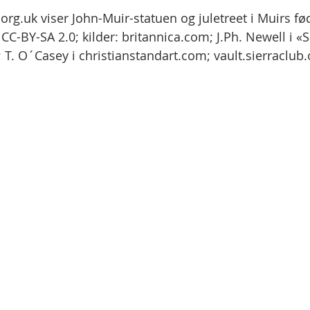
.org.uk viser John-Muir-statuen og juletreet i Muirs f
e CC-BY-SA 2.0; kilder: britannica.com; J.Ph. Newell i «
 T. O´Casey i christianstandart.com; vault.sierraclub.