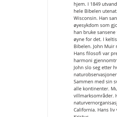
hjem. I 1849 utvand
hele Bibelen utenat
Wisconsin. Han sans
øyesykdom som gjord
han bruke sansene t
øyne for det. I kel
Bibelen. John Muir
Hans filosofi var p
harmoni gjennomtre
John slo seg etter h
naturobservasjoner.
Sammen med sin svig
alle kontinenter. Mu
villmarksområder. H
naturvernorganisasj
California. Hans liv
Kristus.