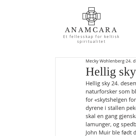
ANAMCARA
Et fellesskap for keltisk
spiritualitet
Mecky Wohlenberg
24. d
Hellig sk
Hellig sky 24. dese
naturforsker som ble
for «skytshelgen fo
dyrene i stallen p
skal en gang gjensk
lamunger, og spedba
John Muir ble født d