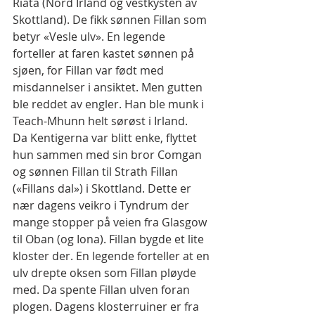
Riata (Nord Irland og vestkysten av 
Skottland). De fikk sønnen Fillan som 
betyr «Vesle ulv». En legende 
forteller at faren kastet sønnen på 
sjøen, for Fillan var født med 
misdannelser i ansiktet. Men gutten 
ble reddet av engler. Han ble munk i 
Teach-Mhunn helt sørøst i Irland.
Da Kentigerna var blitt enke, flyttet 
hun sammen med sin bror Comgan 
og sønnen Fillan til Strath Fillan 
(«Fillans dal») i Skottland. Dette er 
nær dagens veikro i Tyndrum der 
mange stopper på veien fra Glasgow 
til Oban (og Iona). Fillan bygde et lite 
kloster der. En legende forteller at en 
ulv drepte oksen som Fillan pløyde 
med. Da spente Fillan ulven foran 
plogen. Dagens klosterruiner er fra 