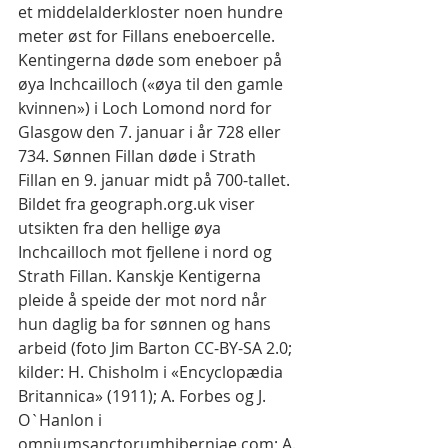
et middelalderkloster noen hundre 
meter øst for Fillans eneboercelle.
Kentingerna døde som eneboer på 
øya Inchcailloch («øya til den gamle 
kvinnen») i Loch Lomond nord for 
Glasgow den 7. januar i år 728 eller 
734. Sønnen Fillan døde i Strath 
Fillan en 9. januar midt på 700-tallet.
Bildet fra geograph.org.uk viser 
utsikten fra den hellige øya 
Inchcailloch mot fjellene i nord og 
Strath Fillan. Kanskje Kentigerna 
pleide å speide der mot nord når 
hun daglig ba for sønnen og hans 
arbeid (foto Jim Barton CC-BY-SA 2.0; 
kilder: H. Chisholm i «Encyclopædia 
Britannica» (1911); A. Forbes og J. 
O`Hanlon i 
omniumsanctorumhiberniae.com; A. 