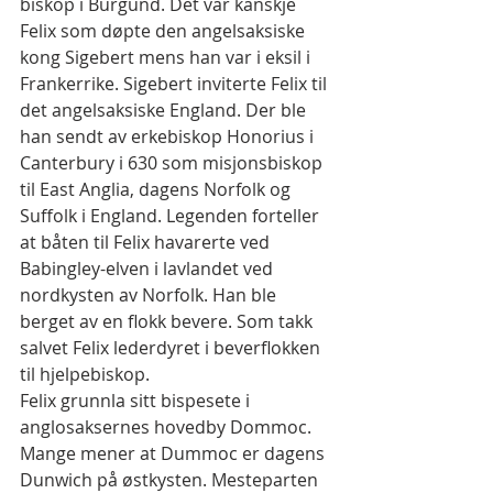
biskop i Burgund. Det var kanskje 
Felix som døpte den angelsaksiske 
kong Sigebert mens han var i eksil i 
Frankerrike. Sigebert inviterte Felix til 
det angelsaksiske England. Der ble 
han sendt av erkebiskop Honorius i 
Canterbury i 630 som misjonsbiskop 
til East Anglia, dagens Norfolk og 
Suffolk i England. Legenden forteller 
at båten til Felix havarerte ved 
Babingley-elven i lavlandet ved 
nordkysten av Norfolk. Han ble 
berget av en flokk bevere. Som takk 
salvet Felix lederdyret i beverflokken 
til hjelpebiskop.
Felix grunnla sitt bispesete i 
anglosaksernes hovedby Dommoc. 
Mange mener at Dummoc er dagens 
Dunwich på østkysten. Mesteparten 