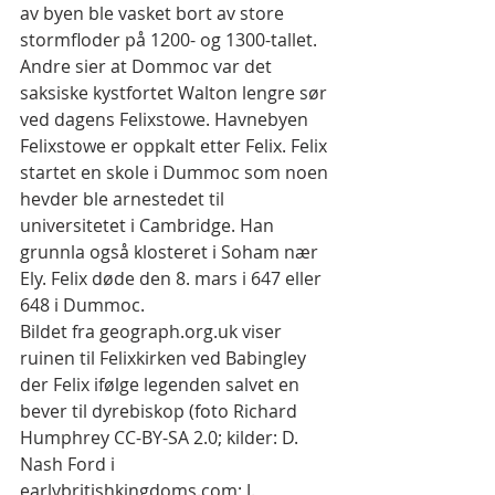
av byen ble vasket bort av store 
stormfloder på 1200- og 1300-tallet. 
Andre sier at Dommoc var det 
saksiske kystfortet Walton lengre sør 
ved dagens Felixstowe. Havnebyen 
Felixstowe er oppkalt etter Felix. Felix 
startet en skole i Dummoc som noen 
hevder ble arnestedet til 
universitetet i Cambridge. Han 
grunnla også klosteret i Soham nær 
Ely. Felix døde den 8. mars i 647 eller 
648 i Dummoc.
Bildet fra geograph.org.uk viser 
ruinen til Felixkirken ved Babingley 
der Felix ifølge legenden salvet en 
bever til dyrebiskop (foto Richard 
Humphrey CC-BY-SA 2.0; kilder: D. 
Nash Ford i 
earlybritishkingdoms.com; J. 