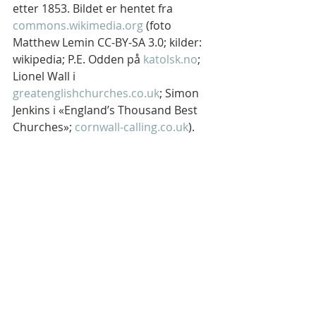
etter 1853. Bildet er hentet fra 
commons.wikimedia.org
 (foto 
Matthew Lemin CC-BY-SA 3.0; kilder: 
wikipedia; P.E. Odden på 
katolsk.no
; 
Lionel Wall i 
greatenglishchurches.co.uk
; Simon 
Jenkins i «England’s Thousand Best 
Churches»; 
cornwall-calling.co.uk
).