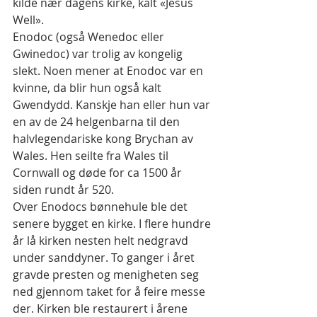
kilde nær dagens kirke, kalt «Jesus 
Well».
Enodoc (også Wenedoc eller 
Gwinedoc) var trolig av kongelig 
slekt. Noen mener at Enodoc var en 
kvinne, da blir hun også kalt 
Gwendydd. Kanskje han eller hun var 
en av de 24 helgenbarna til den 
halvlegendariske kong Brychan av 
Wales. Hen seilte fra Wales til 
Cornwall og døde for ca 1500 år 
siden rundt år 520.
Over Enodocs bønnehule ble det 
senere bygget en kirke. I flere hundre 
år lå kirken nesten helt nedgravd 
under sanddyner. To ganger i året 
gravde presten og menigheten seg 
ned gjennom taket for å feire messe 
der. Kirken ble restaurert i årene 