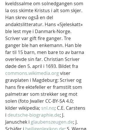
kveldssalme om solnedgangen som 
la oss skimte Kristus i alt som skjer. 
Han skrev også en del 
andaktslitteratur. Hans «Sjeleskatt» 
ble lest mye i Danmark-Norge.
Scriver var gift fire ganger. Tre 
ganger ble han enkemann. Han ble 
far til 15 barn, men bare to av barna 
overlevde sin far. Christian Scriver 
døde den 5. april i 1693. Bildet fra 
commons.wikimedia.org
 viser 
gravplaten i Magdeburg: Scriver og 
hans fire ektefeller er framstilt som 
palmetrær som strekker seg mot 
solen (foto Jwaller CC-BY-SA 4.0; 
kilder wikipedia; 
snl.no
; C.E. Carstens 
i 
deutsche-biographie.de
; J. 
Januschek i 
glaubenszeugen.de
; J. 
Schäfer i 
heiligenlexikon.de
; S. Wernø 