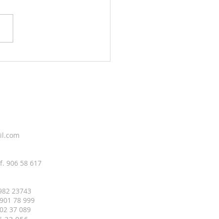
g sky 5. august
il.com
f. 906 58 617
 982 23743
 901 78 999
 402 37 089