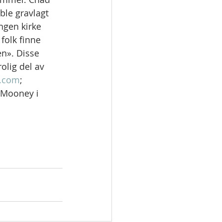
ble gravlagt 
ngen kirke 
folk finne 
en». Disse 
olig del av 
a.com
; 
 Mooney i 