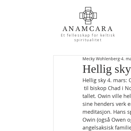
ANAMCARA
Et fellesskap for keltisk
spiritualitet
Mecky Wohlenberg
4. m
Hellig sk
Hellig sky 4. mars:
 til biskop Chad i Nord-England på 600-
tallet. Owin ville h
sine henders verk 
meditasjon. Hans s
Owin (også Owen og
angelsaksisk familie