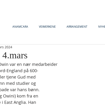
ANAMCARA
VEIMERKENE
ARRANGEMENT
NYH
ars 2024
y 4.mars
 Owin var en nær medarbeider   
eller tjene Gud med 
enn med studier og 
pade var hans bønn.
 Owini) kom fra en 
 i East Anglia. Han 