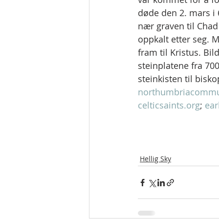
døde den 2. mars i 
nær graven til Chad 
oppkalt etter seg. M
fram til Kristus. Bild
steinplatene fra 700
steinkisten til bisk
northumbriacommu
celticsaints.org
; 
ear
Hellig Sky