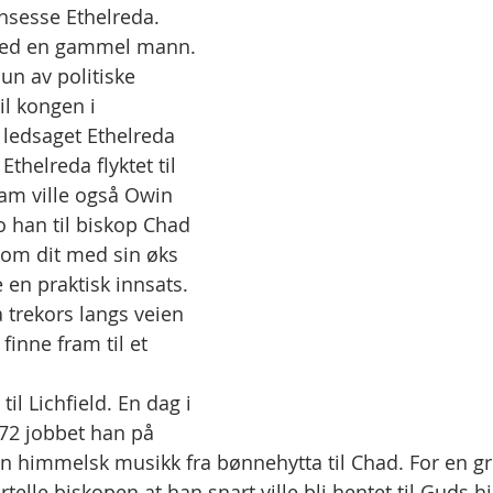
insesse Ethelreda. 
 med en gammel mann. 
n av politiske 
il kongen i 
ledsaget Ethelreda 
thelreda flyktet til 
ham ville også Owin 
o han til biskop Chad 
kom dit med sin øks 
 en praktisk innsats. 
trekors langs veien 
finne fram til et 
l Lichfield. En dag i 
672 jobbet han på 
n himmelsk musikk fra bønnehytta til Chad. For en g
telle biskopen at han snart ville bli hentet til Guds 