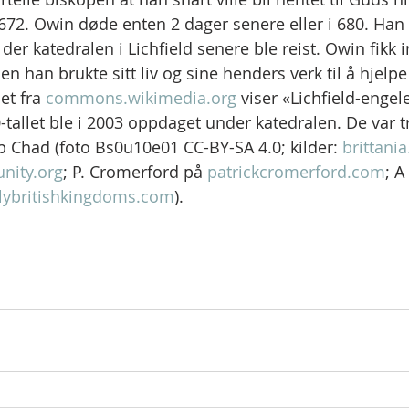
672. Owin døde enten 2 dager senere eller i 680. Han 
der katedralen i Lichfield senere ble reist. Owin fikk i
en han brukte sitt liv og sine henders verk til å hjelpe 
et fra 
commons.wikimedia.org
 viser «Lichfield-engel
-tallet ble i 2003 oppdaget under katedralen. De var tr
op Chad (foto Bs0u10e01 CC-BY-SA 4.0; kilder: 
brittani
nity.org
; P. Cromerford på 
patrickcromerford.com
; A
lybritishkingdoms.com
).