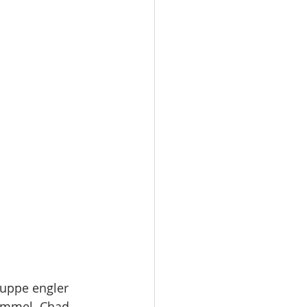
ruppe engler 
himmel. Chad 