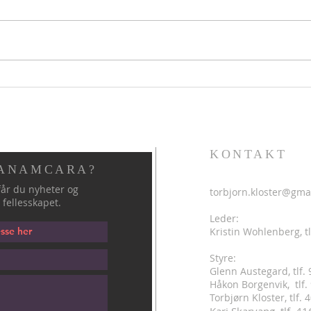
Hellig sky 6. august
Helli
KONTAKT
 ANAMCARA?
år du nyheter og
torbjorn.kloster@gma
 fellesskapet.
Leder:
Kristin Wohlenberg, tl
Styre:
Glenn Austegard, tlf.
Håkon Borgenvik, tlf
.
Torbjørn Kloster, tlf.