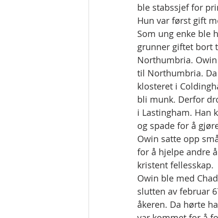
ble stabssjef for pr
Hun var først gift
Som ung enke ble hu
grunner giftet bort t
Northumbria. Owin 
til Northumbria. Da E
klosteret i Colding
bli munk. Derfor dr
i Lastingham. Han 
og spade for å gjøre
Owin satte opp små 
for å hjelpe andre å 
kristent fellesskap.
Owin ble med Chad ti
slutten av februar 
åkeren. Da hørte ha
var kommet for å for