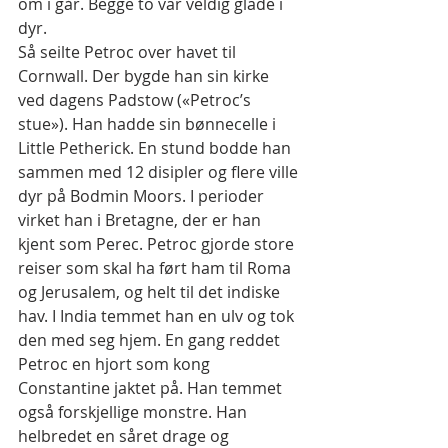
om i går. Begge to var veldig glade i 
dyr.
Så seilte Petroc over havet til 
Cornwall. Der bygde han sin kirke 
ved dagens Padstow («Petroc’s 
stue»). Han hadde sin bønnecelle i 
Little Petherick. En stund bodde han 
sammen med 12 disipler og flere ville 
dyr på Bodmin Moors. I perioder 
virket han i Bretagne, der er han 
kjent som Perec. Petroc gjorde store 
reiser som skal ha ført ham til Roma 
og Jerusalem, og helt til det indiske 
hav. I India temmet han en ulv og tok 
den med seg hjem. En gang reddet 
Petroc en hjort som kong 
Constantine jaktet på. Han temmet 
også forskjellige monstre. Han 
helbredet en såret drage og 