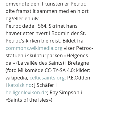
omvendte den. I kunsten er Petroc 
ofte framstilt sammen med en hjort 
og/eller en ulv.
Petroc døde i 564. Skrinet hans 
havnet etter hvert i Bodmin der St. 
Petroc’s-kirken ble reist. Bildet fra 
commons.wikimedia.org
 viser Petroc-
statuen i skulpturparken «Helgenes 
dal» (La vallée des Saints) i Bretagne 
(foto Milkomède CC-BY-SA 4.0; kilder: 
wikipedia; 
celticsaints.org
; P.E.Odden 
i 
katolsk.no
; J.Schäfer i 
heiligenlexikon.de
; Ray Simpson i 
«Saints of the Isles»).