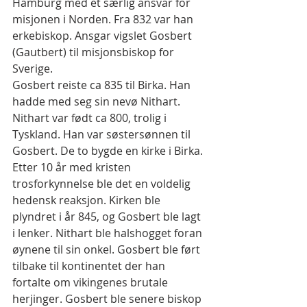
Hamburg med et særlig ansvar for 
misjonen i Norden. Fra 832 var han 
erkebiskop. Ansgar vigslet Gosbert 
(Gautbert) til misjonsbiskop for 
Sverige.
Gosbert reiste ca 835 til Birka. Han 
hadde med seg sin nevø Nithart. 
Nithart var født ca 800, trolig i 
Tyskland. Han var søstersønnen til 
Gosbert. De to bygde en kirke i Birka. 
Etter 10 år med kristen 
trosforkynnelse ble det en voldelig 
hedensk reaksjon. Kirken ble 
plyndret i år 845, og Gosbert ble lagt 
i lenker. Nithart ble halshogget foran 
øynene til sin onkel. Gosbert ble ført 
tilbake til kontinentet der han 
fortalte om vikingenes brutale 
herjinger. Gosbert ble senere biskop 