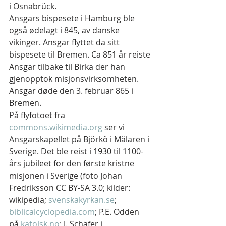
i Osnabrück.
Ansgars bispesete i Hamburg ble 
også ødelagt i 845, av danske 
vikinger. Ansgar flyttet da sitt 
bispesete til Bremen. Ca 851 år reiste 
Ansgar tilbake til Birka der han 
gjenopptok misjonsvirksomheten. 
Ansgar døde den 3. februar 865 i 
Bremen.
På flyfotoet fra 
commons.wikimedia.org
 ser vi 
Ansgarskapellet på Björkö i Mälaren i 
Sverige. Det ble reist i 1930 til 1100-
års jubileet for den første kristne 
misjonen i Sverige (foto Johan 
Fredriksson CC BY-SA 3.0; kilder: 
wikipedia; 
svenskakyrkan.se
; 
biblicalcyclopedia.com
; P.E. Odden 
på 
katolsk.no
; J. Schäfer i 