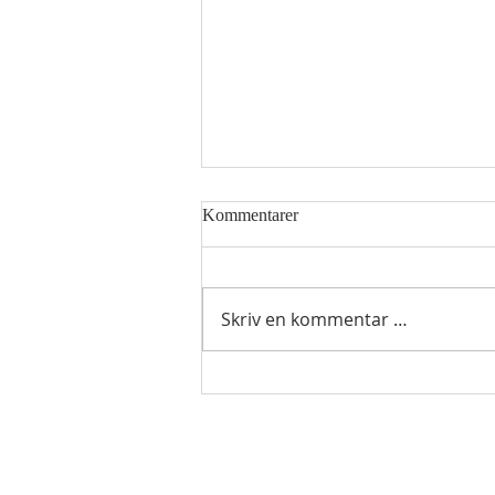
Kommentarer
Skriv en kommentar …
Hellig sky 6. august