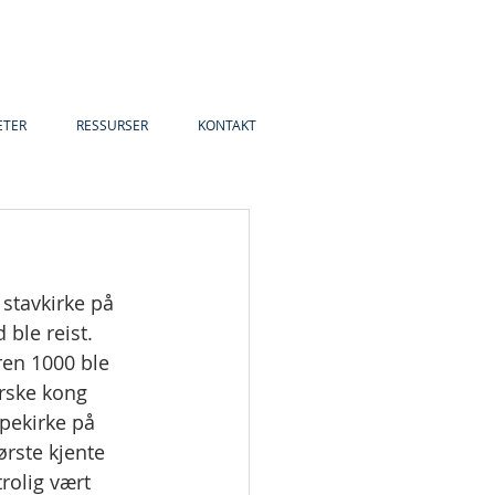
ETER
RESSURSER
KONTAKT
stavkirke på 
 ble reist.
ren 1000 ble 
orske kong 
pekirke på 
rste kjente 
rolig vært 