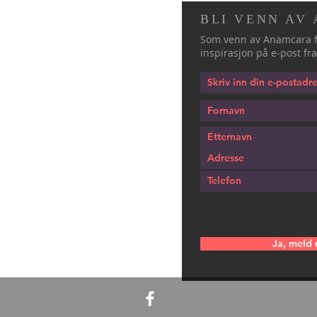
BLI VENN AV
Som venn av Anamcara f
inspirasjon på e-post fra
Ja, meld 