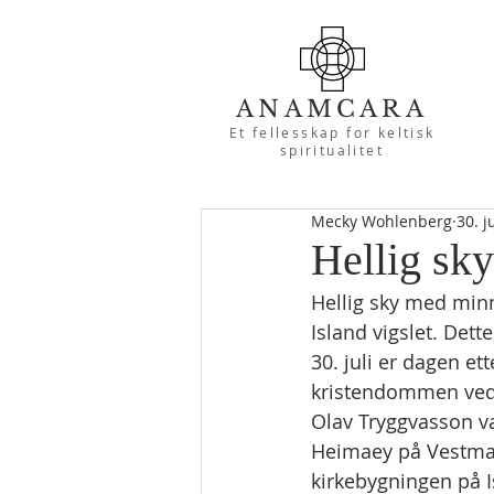
ANAMCARA
Et fellesskap for keltisk
spiritualitet
Mecky Wohlenberg
30. j
Hellig sky
Hellig sky med minn
Island vigslet. Dette
30. juli er dagen et
kristendommen vedta
Olav Tryggvasson va
Heimaey på Vestmann
kirkebygningen på I