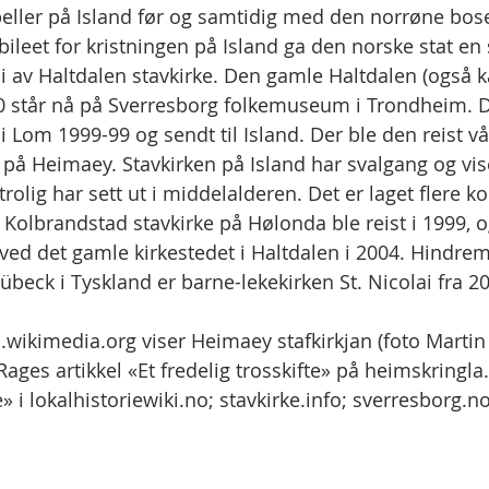
eller på Island før og samtidig med den norrøne bose
bileet for kristningen på Island ga den norske stat en s
i av Haltdalen stavkirke. Den gamle Haltdalen (også ka
70 står nå på Sverresborg folkemuseum i Trondheim. 
 i Lom 1999-99 og sendt til Island. Der ble den reist v
på Heimaey. Stavkirken på Island har svalgang og vis
trolig har sett ut i middelalderen. Det er laget flere ko
 Kolbrandstad stavkirke på Hølonda ble reist i 1999, o
 ved det gamle kirkestedet i Haltdalen i 2004. Hindrem
Lübeck i Tyskland er barne-lekekirken St. Nicolai fra 20
wikimedia.org viser Heimaey stafkirkjan (foto Martin
 Rages artikkel «Et fredelig trosskifte» på heimskringla
» i lokalhistoriewiki.no; stavkirke.info; sverresborg.no