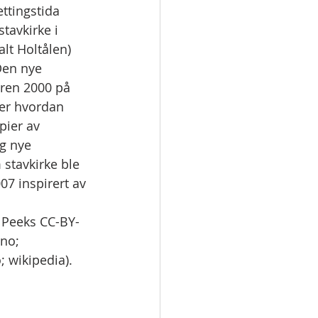
ttingstida 
tavkirke i 
lt Holtålen) 
Den nye 
åren 2000 på 
er hvordan 
pier av 
g nye 
 stavkirke ble 
07 inspirert av 
 Peeks CC-BY-
.no; 
; wikipedia).