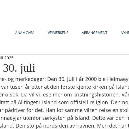
ANAMCARA
VEIMERKENE
ARRANGEMENT
NYH
uli 2025
 30. juli
e- og merkedager: Den 30. juli i år 2000 ble Heimaey 
 var tusen år etter at den første kjente kirken på Island
ter olsok. Da vil vi lese mer om kristningshistorien. Vå
tt på Alltinget i Island som offisiell religion. Den n
r pådriver for det. Han lot samme våren reise en stol
aeyjar utenfor sørkysten på Island. Dette var den fø
sland. Den sto på nordsiden av havnen. Men det har t