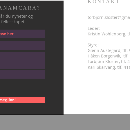
KONTAKT
 ANAMCARA?
år du nyheter og
torbjorn.kloster@gma
 fellesskapet.
Leder:
Kristin Wohlenberg, tl
Styre:
Glenn Austegard, tlf.
Håkon Borgenvik, tlf
.
Torbjørn Kloster, tlf.
Kari Skarvang, tlf. 4
meg inn!