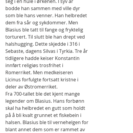
seg i en hule i ørkenen. I syv år 
bodde han sammen med ville dyr 
som ble hans venner. Han helbredet 
dem fra sår og sykdommer. Men 
Blasius ble tatt til fange og fryktelig 
torturert. Til slutt ble han drept ved 
halshugging. Dette skjedde i 316 i 
Sebaste, dagens Silvas i Tyrkia. Tre år 
tidligere hadde keiser Konstantin 
innført religiøs trosfrihet i 
Romerriket. Men medkeiseren 
Licinus forfulgte fortsatt kristne i 
deler av Østromerriket.
Fra 700-tallet ble det kjent mange 
legender om Blasius. Hans forbønn 
skal ha helbredet en gutt som holdt 
på å bli kvalt grunnet et fiskebein i 
halsen. Blasius ble til vernehelgen for 
blant annet dem som er rammet av 