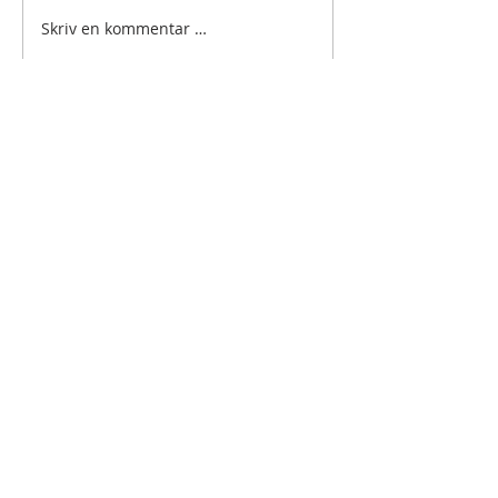
Skriv en kommentar …
BLI VENN AV
ANAMCARA?
Som venn av Anamcara får du nyheter
og inspirasjon på e-post fra fellesskapet.