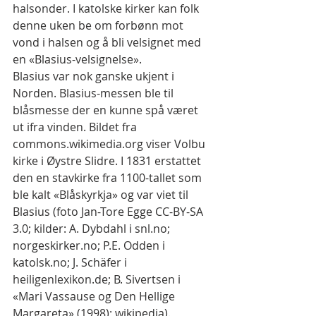
halsonder. I katolske kirker kan folk 
denne uken be om forbønn mot 
vond i halsen og å bli velsignet med 
en «Blasius-velsignelse».
Blasius var nok ganske ukjent i 
Norden. Blasius-messen ble til 
blåsmesse der en kunne spå været 
ut ifra vinden. Bildet fra 
commons.wikimedia.org viser Volbu 
kirke i Øystre Slidre. I 1831 erstattet 
den en stavkirke fra 1100-tallet som 
ble kalt «Blåskyrkja» og var viet til 
Blasius (foto Jan-Tore Egge CC-BY-SA 
3.0; kilder: A. Dybdahl i snl.no; 
norgeskirker.no; P.E. Odden i 
katolsk.no; J. Schäfer i 
heiligenlexikon.de; B. Sivertsen i 
«Mari Vassause og Den Hellige 
Margareta» (1998); wikipedia).