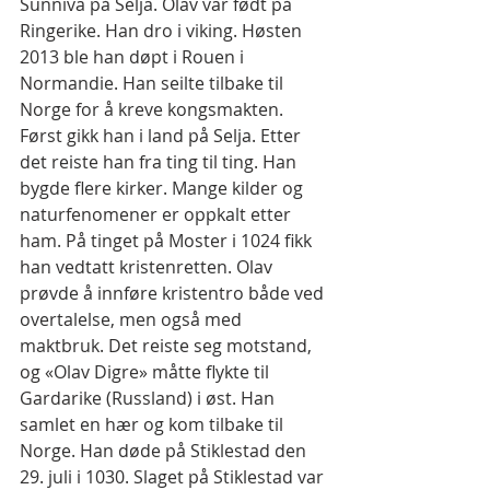
Sunniva på Selja. Olav var født på 
Ringerike. Han dro i viking. Høsten 
2013 ble han døpt i Rouen i 
Normandie. Han seilte tilbake til 
Norge for å kreve kongsmakten. 
Først gikk han i land på Selja. Etter 
det reiste han fra ting til ting. Han 
bygde flere kirker. Mange kilder og 
naturfenomener er oppkalt etter 
ham. På tinget på Moster i 1024 fikk 
han vedtatt kristenretten. Olav 
prøvde å innføre kristentro både ved 
overtalelse, men også med 
maktbruk. Det reiste seg motstand, 
og «Olav Digre» måtte flykte til 
Gardarike (Russland) i øst. Han 
samlet en hær og kom tilbake til 
Norge. Han døde på Stiklestad den 
29. juli i 1030. Slaget på Stiklestad var 