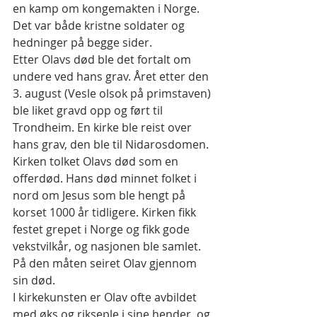
en kamp om kongemakten i Norge. 
Det var både kristne soldater og 
hedninger på begge sider.
Etter Olavs død ble det fortalt om 
undere ved hans grav. Året etter den 
3. august (Vesle olsok på primstaven) 
ble liket gravd opp og ført til 
Trondheim. En kirke ble reist over 
hans grav, den ble til Nidarosdomen. 
Kirken tolket Olavs død som en 
offerdød. Hans død minnet folket i 
nord om Jesus som ble hengt på 
korset 1000 år tidligere. Kirken fikk 
festet grepet i Norge og fikk gode 
vekstvilkår, og nasjonen ble samlet. 
På den måten seiret Olav gjennom 
sin død.
I kirkekunsten er Olav ofte avbildet 
med øks og rikseple i sine hender, og 