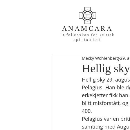
ANAMCARA
Et fellesskap for keltisk
spiritualitet
Mecky Wohlenberg
29. 
Hellig sky
Hellig sky 29. augu
Pelagius. Han ble d
erkekjetter fikk han
blitt misforstått, o
400.
Pelagius var en brit
samtidig med August