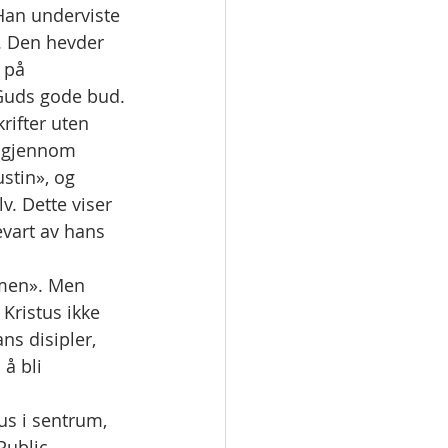
 Han underviste 
. Den hevder 
 på 
 Guds gode bud.
rifter uten 
t gjennom 
tin», og 
v. Dette viser 
evart av hans 
smen». Men 
Kristus ikke 
ns disipler, 
å bli 
us i sentrum, 
Public 