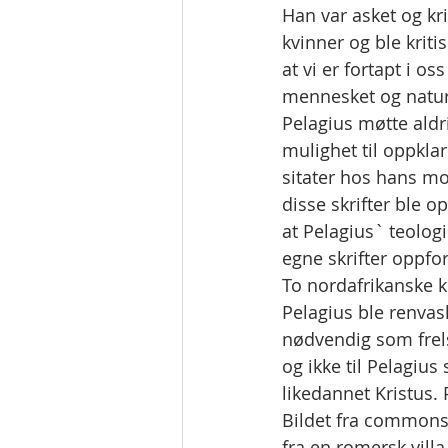
Han var asket og kri
kvinner og ble krit
at vi er fortapt i o
mennesket og nature
Pelagius møtte aldri
mulighet til oppklar
sitater hos hans m
disse skrifter ble o
at Pelagius` teologi
egne skrifter oppfor
To nordafrikanske k
Pelagius ble renvask
nødvendig som frels
og ikke til Pelagius 
likedannet Kristus. 
Bildet fra commons.
fra en romersk vill