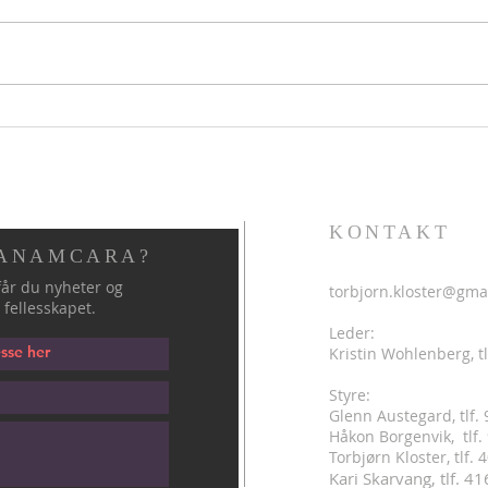
Hellig sky 7.august
Helli
KONTAKT
 ANAMCARA?
år du nyheter og
torbjorn.kloster@gma
 fellesskapet.
Leder:
Kristin Wohlenberg, tl
Styre:
Glenn Austegard, tlf.
Håkon Borgenvik, tlf
.
Torbjørn Kloster, tlf.
Kari Skarvang, tlf. 4