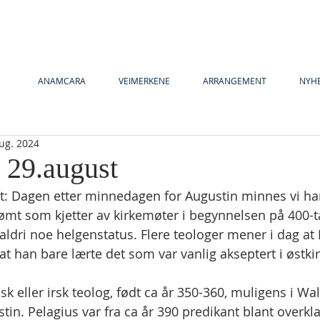
ANAMCARA
VEIMERKENE
ARRANGEMENT
NYH
aug. 2024
 29.august
st: Dagen etter minnedagen for Augustin minnes vi h
ømt som kjetter av kirkemøter i begynnelsen på 400-t
 aldri noe helgenstatus. Flere teologer mener i dag at 
g at han bare lærte det som var vanlig akseptert i østki
isk eller irsk teolog, født ca år 350-360, muligens i Wa
in. Pelagius var fra ca år 390 predikant blant overkl