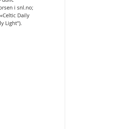
rsen i snl.no; 
Celtic Daily 
y Light").