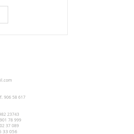
g sky 6. august
il.com
f. 906 58 617
 982 23743
 901 78 999
 402 37 089
16 33
056