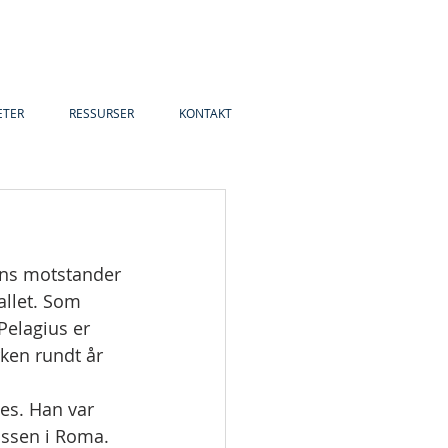
ETER
RESSURSER
KONTAKT
ans motstander 
allet. Som 
Pelagius er 
rken rundt år 
les. Han var 
assen i Roma. 