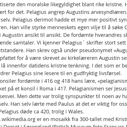
tiserte den moralske likegyldighet blant rike kristne.
isert for det. Pelagius angrep Augustins arvesyndlæren
ss selv. Pelagius derimot hadde et mye mer positivt syn
n. Han ville styrke menneskets egen vilje til å søke
 Augustin ansikt til ansikt. De fordømte hverandres sk
ende samtaler. Vi kjenner Pelagius` skrifter stort set
otstandere. Han skrev også under pseudonymet «Augus
ppfattet for å være skrevet av kirkelæreren Augustin sel
 lå innenfor datidens kristne tenkning. I det som er b
drer Pelagius sine lesere til en gudfryktig livsførsel.
onsiler fordømte i 416 og 418 hans lære, «pelagiani
et på et konsil i Roma i 417. Pelagianismen ser Jesus 
esvei. Men dette var trolig synspunkter til noen av ha
selv. Han selv lærte med Paulus at det er viktig for oss 
Pelagius døde ca 420, trolig i Wales.
wikimedia.org er en mosaikk fra 300-tallet med Krist
a i Dorset i Sørengland (British Museum foto Fransars 