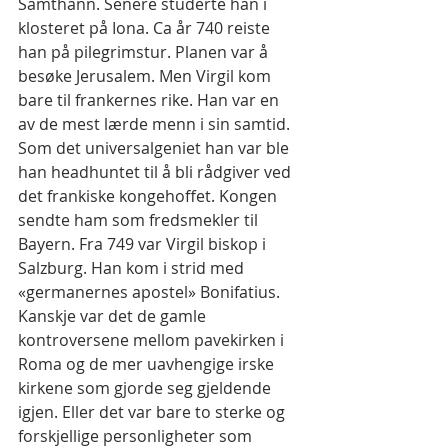
Samthann. Senere studerte han i 
klosteret på Iona. Ca år 740 reiste 
han på pilegrimstur. Planen var å 
besøke Jerusalem. Men Virgil kom 
bare til frankernes rike. Han var en 
av de mest lærde menn i sin samtid. 
Som det universalgeniet han var ble 
han headhuntet til å bli rådgiver ved 
det frankiske kongehoffet. Kongen 
sendte ham som fredsmekler til 
Bayern. Fra 749 var Virgil biskop i 
Salzburg. Han kom i strid med 
«germanernes apostel» Bonifatius. 
Kanskje var det de gamle 
kontroversene mellom pavekirken i 
Roma og de mer uavhengige irske 
kirkene som gjorde seg gjeldende 
igjen. Eller det var bare to sterke og 
forskjellige personligheter som 