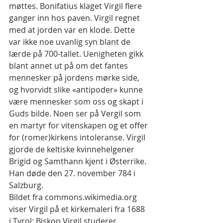
møttes. Bonifatius klaget Virgil flere 
ganger inn hos paven. Virgil regnet 
med at jorden var en klode. Dette 
var ikke noe uvanlig syn blant de 
lærde på 700-tallet. Uenigheten gikk 
blant annet ut på om det fantes 
mennesker på jordens mørke side, 
og hvorvidt slike «antipoder» kunne 
være mennesker som oss og skapt i 
Guds bilde. Noen ser på Vergil som 
en martyr for vitenskapen og et offer 
for (romer)kirkens intoleranse. Virgil 
gjorde de keltiske kvinnehelgener 
Brigid og Samthann kjent i Østerrike. 
Han døde den 27. november 784 i 
Salzburg.
Bildet fra commons.wikimedia.org 
viser Virgil på et kirkemaleri fra 1688 
i Tyrol: Biskop Virgil studerer 