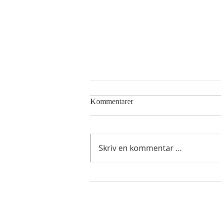
Kommentarer
Skriv en kommentar …
Hellig sky 8.august