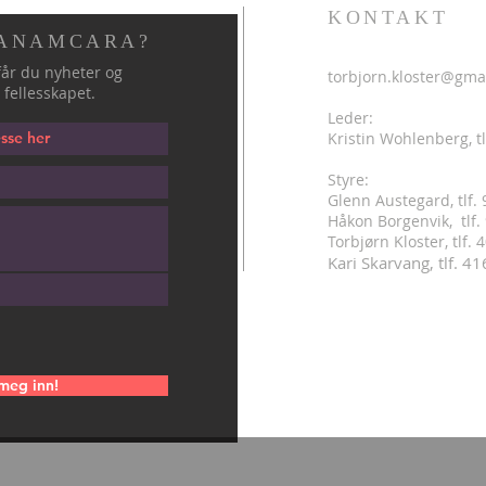
KONTAKT
 ANAMCARA?
år du nyheter og
torbjorn.kloster@gma
 fellesskapet.
Leder:
Kristin Wohlenberg, tl
Styre:
Glenn Austegard, tlf.
Håkon Borgenvik, tlf
.
Torbjørn Kloster, tlf.
Kari Skarvang, tlf. 4
meg inn!