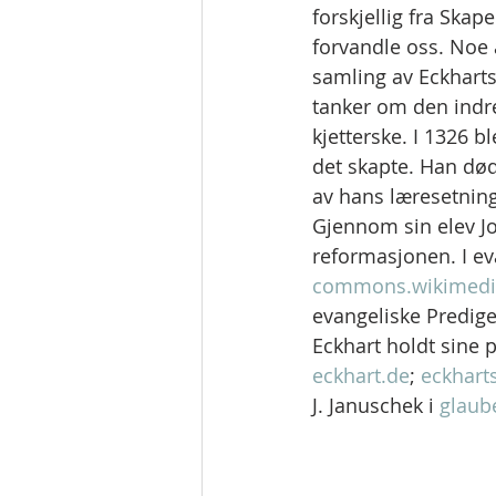
forskjellig fra Ska
forvandle oss. Noe 
samling av Eckharts 
tanker om den indre
kjetterske. I 1326 b
det skapte. Han død
av hans læresetning
Gjennom sin elev Jo
reformasjonen. I ev
commons.wikimedi
evangeliske Prediger
Eckhart holdt sine p
eckhart.de
; 
eckharts
J. Januschek i 
glaub