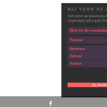
BLI VENN AV
Som venn av Anamcara f
inspirasjon på e-post fra
Ja, meld 