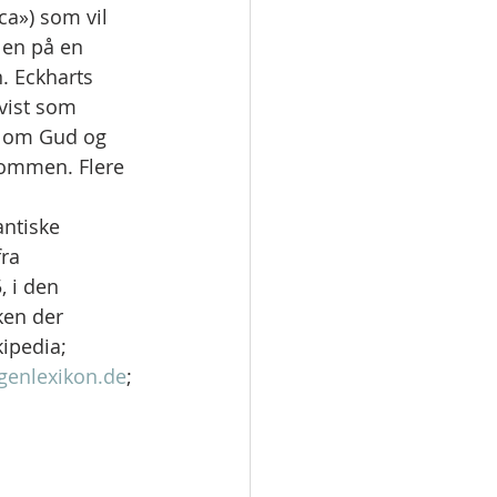
ca») som vil 
len på en 
n. Eckharts 
vist som 
ellom Gud og 
 dommen. Flere 
ntiske 
ra 
, i den 
ken der 
ipedia; 
igenlexikon.de
; 