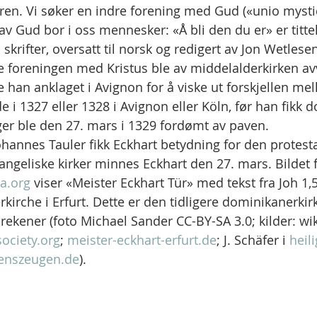
peren. Vi søker en indre forening med Gud («unio mysti
av Gud bor i oss mennesker: «Å bli den du er» er titte
skrifter, oversatt til norsk og redigert av Jon Wetlese
 foreningen med Kristus ble av middelalderkirken av
le han anklaget i Avignon for å viske ut forskjellen m
e i 1327 eller 1328 i Avignon eller Köln, før han fikk
er ble den 27. mars i 1329 fordømt av paven.
hannes Tauler fikk Eckhart betydning for den protesta
angeliske kirker minnes Eckhart den 27. mars. Bildet f
a.org
 viser «Meister Eckhart Tür» med tekst fra Joh 1,5
kirche i Erfurt. Dette er den tidligere dominikanerkir
rekener (foto Michael Sander CC-BY-SA 3.0; kilder: wik
ociety.org
; 
meister-eckhart-erfurt.de
; J. Schäfer i 
heil
enszeugen.de
).