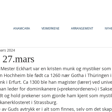
ANAMCARA
VEIMERKENE
ARRANGEMENT
NYH
mars 2024
y 27.mars
: Mester Eckhart var en kristen munk og mystiker som 
on Hochheim ble født ca 1260 nær Gotha i Thüringen i
 i Erfurt. Ca 1300 ble han magister (lærer) ved univer
 han leder for dominikanere («prekenordenen») i Sak
dt og hold prekener som gjorde ham kjent som mystik
anerklosteret i Strassburg.
 av Guds avtrykk er i alt som finnes, selv om det skap