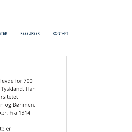
ETER
RESSURSER
KONTAKT
levde for 700 
 Tyskland. Han 
sitetet i 
sen og Bøhmen. 
er. Fra 1314 
te er 