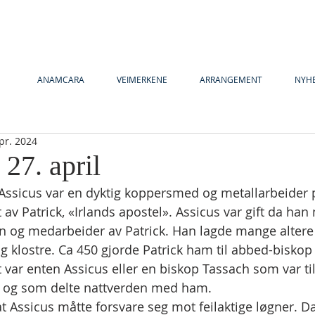
ANAMCARA
VEIMERKENE
ARRANGEMENT
NYH
pr. 2024
 27. april
: Assicus var en dyktig koppersmed og metallarbeider på
 av Patrick, «Irlands apostel». Assicus var gift da han 
n og medarbeider av Patrick. Han lagde mange altere 
 og klostre. Ca 450 gjorde Patrick ham til abbed-biskop i
et var enten Assicus eller en biskop Tassach som var ti
en og som delte nattverden med ham.
at Assicus måtte forsvare seg mot feilaktige løgner. 