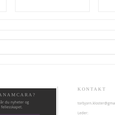
Hellig sky 7.august
Helli
KONTAKT
 ANAMCARA?
år du nyheter og
torbjorn.kloster@gma
 fellesskapet.
Leder: