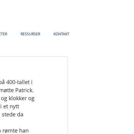
ETER
RESSURSER
KONTAKT
 400-tallet i 
møtte Patrick. 
og klokker og 
 et nytt 
l stede da 
Da rømte han 