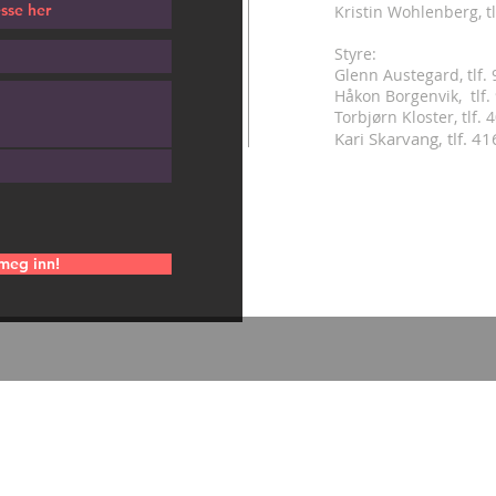
Kristin Wohlenberg, tl
Styre:
Glenn Austegard, tlf.
Håkon Borgenvik, tlf
.
Torbjørn Kloster, tlf.
Kari Skarvang, tlf. 4
meg inn!