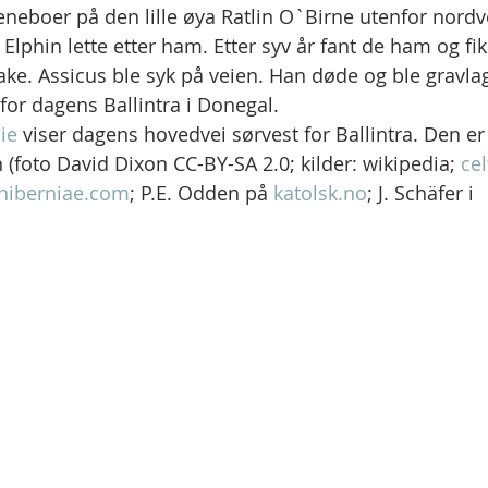
 eneboer på den lille øya Ratlin O`Birne utenfor nordv
Elphin lette etter ham. Etter syv år fant de ham og fik
ake. Assicus ble syk på veien. Han døde og ble gravlag
for dagens Ballintra i Donegal.
ie
 viser dagens hovedvei sørvest for Ballintra. Den er
(foto David Dixon CC-BY-SA 2.0; kilder: wikipedia; 
cel
iberniae.com
; P.E. Odden på 
katolsk.no
; J. Schäfer i 