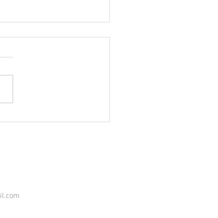
g sky 6. august
il.com