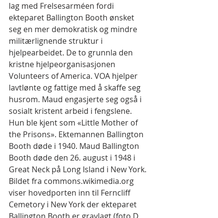
lag med Frelsesarméen fordi 
ekteparet Ballington Booth ønsket 
seg en mer demokratisk og mindre 
militærlignende struktur i 
hjelpearbeidet. De to grunnla den 
kristne hjelpeorganisasjonen 
Volunteers of America. VOA hjelper 
lavtlønte og fattige med å skaffe seg 
husrom. Maud engasjerte seg også i 
sosialt kristent arbeid i fengslene. 
Hun ble kjent som «Little Mother of 
the Prisons». Ektemannen Ballington 
Booth døde i 1940. Maud Ballington 
Booth døde den 26. august i 1948 i 
Great Neck på Long Island i New York.
Bildet fra commons.wikimedia.org 
viser hovedporten inn til Ferncliff 
Cemetory i New York der ekteparet 
Ballington Booth er gravlagt (foto D 