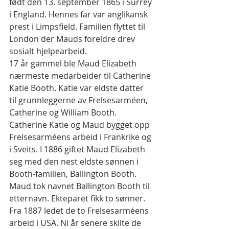
født den 13. september 1865 i Surrey 
i England. Hennes far var anglikansk 
prest i Limpsfield. Familien flyttet til 
London der Mauds foreldre drev 
sosialt hjelpearbeid.
17 år gammel ble Maud Elizabeth 
nærmeste medarbeider til Catherine 
Katie Booth. Katie var eldste datter 
til grunnleggerne av Frelsesarméen, 
Catherine og William Booth. 
Catherine Katie og Maud bygget opp 
Frelsesarméens arbeid i Frankrike og 
i Sveits. I 1886 giftet Maud Elizabeth 
seg med den nest eldste sønnen i 
Booth-familien, Ballington Booth. 
Maud tok navnet Ballington Booth til 
etternavn. Ekteparet fikk to sønner. 
Fra 1887 ledet de to Frelsesarméens 
arbeid i USA. Ni år senere skilte de 